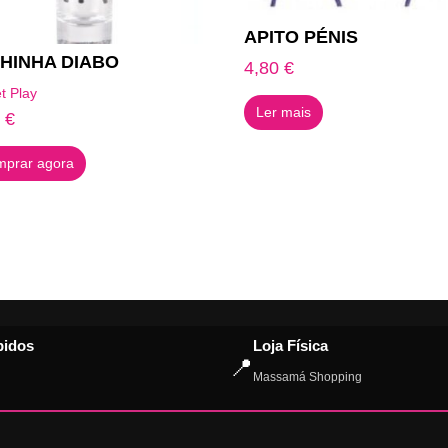
APITO PÉNIS
HINHA DIABO
4,80
€
t Play
Ler mais
8
€
prar agora
pidos
Loja Física
📍
Massamá Shopping