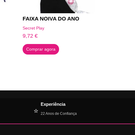
FAIXA NOIVA DO ANO
Secret Play
9,72
€
Comprar agora
Experiência
⭐
22 Anos de Confiança