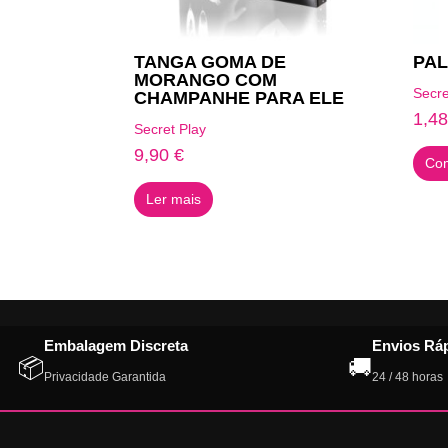
TANGA GOMA DE
PAL
MORANGO COM
Secre
CHAMPANHE PARA ELE
1,4
Secret Play
9,90
€
Com
Ler mais
Embalagem Discreta
Envios Rá
📦
🚚
Privacidade Garantida
24 / 48 horas