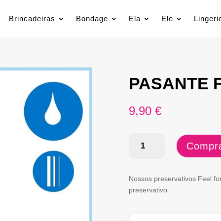
Brincadeiras
Bondage
Ela
Ele
Lingeri
PASANTE F
9,90
€
Quantidade
Compra
de
PASANTE
Nossos preservativos Feel f
FEEL
preservativo.
12
UNI.