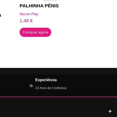
PALHINHA PÉNIS
Secret Play
a
1,48
€
Comprar agora
Experiência
⭐
22 Anos de Confiança