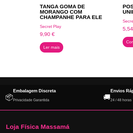
TANGA GOMA DE
POS
MORANGO COM
UNI
CHAMPANHE PARA ELE
Secre
Secret Play
5,5
9,90
€
Com
Ler mais
Embalagem Discreta
Envios Rá
📦
🚚
Privacidade Garantida
24 / 48 horas
Loja Física Massamá