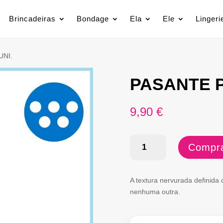
Brincadeiras
Bondage
Ela
Ele
Lingeri
UNI.
PASANTE P
9,90
€
Quantidade
Compra
de
PASANTE
A textura nervurada definida
PASSION
nenhuma outra.
12
UNI.