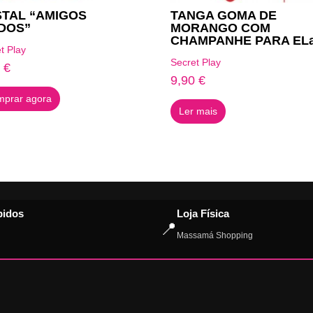
TAL “AMIGOS
TANGA GOMA DE
DOS”
MORANGO COM
CHAMPANHE PARA EL
t Play
Secret Play
4
€
9,90
€
prar agora
Ler mais
pidos
Loja Física
📍
Massamá Shopping