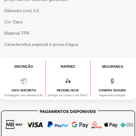
Diâmetro (cm)
3,5
Cor
Claro
Material
TPR
Característica especial
à prova d’água
DISCRIÇÃO
RAPIDEZ
SEGURANÇA
📦
🛵
🔒
100% DISCRETO
RECEBE HOJE
COMPRA SEGURA
Embalagem sem identificação
Entrega em Lisboa e até 50km*
Pagamento protegido