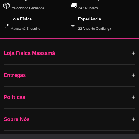
📦
🚚
Privacidade Garantida
24 / 48 horas
Loja Física
Experiência
📍
⭐
Massamá Shopping
22 Anos de Confiança
Loja Física Massamá
Entregas
Políticas
Sobre Nós