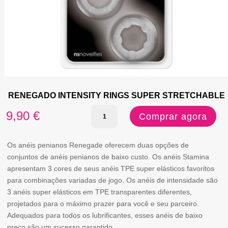
RENEGADO INTENSITY RINGS SUPER STRETCHABLE
Quantidade
9,90
€
Comprar agora
de
RENEGADO
Os anéis penianos Renegade oferecem duas opções de
conjuntos de anéis penianos de baixo custo. Os anéis Stamina
INTENSITY
apresentam 3 cores de seus anéis TPE super elásticos favoritos
RINGS
para combinações variadas de jogo. Os anéis de intensidade são
3 anéis super elásticos em TPE transparentes diferentes,
SUPER
projetados para o máximo prazer para você e seu parceiro.
STRETCHABLE
Adequados para todos os lubrificantes, esses anéis de baixo
preço são um sucesso garantido.