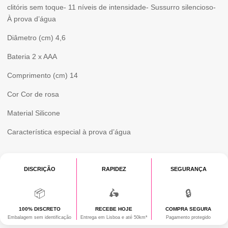
clitóris sem toque- 11 níveis de intensidade- Sussurro silencioso-
À prova d’água
Diâmetro (cm)
4,6
Bateria
2 x AAA
Comprimento (cm)
14
Cor
Cor de rosa
Material
Silicone
Característica especial
à prova d’água
DISCRIÇÃO
RAPIDEZ
SEGURANÇA
📦
🛵
🔒
100% DISCRETO
RECEBE HOJE
COMPRA SEGURA
Embalagem sem identificação
Entrega em Lisboa e até 50km*
Pagamento protegido