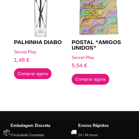
PALHINHA DIABO
POSTAL “AMIGOS
UNIDOS”
Secret Play
Secret Play
1,48
€
5,54
€
Comprar agora
Comprar agora
Embalagem Discreta
Envios Rápidos
📦
🚚
Privacidade Garantida
24 / 48 horas