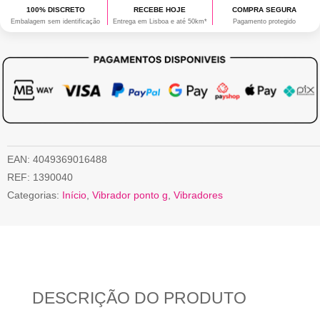
100% DISCRETO
RECEBE HOJE
COMPRA SEGURA
Embalagem sem identificação
Entrega em Lisboa e até 50km*
Pagamento protegido
EAN:
4049369016488
REF:
1390040
Categorias:
Início
,
Vibrador ponto g
,
Vibradores
DESCRIÇÃO DO PRODUTO