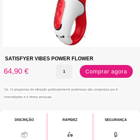
SATISFYER VIBES POWER FLOWER
Quantidade
64,90
€
Comprar agora
de
SATISFYER
Os 12 programas de vibração particularmente poderosos são compostos por 6
intensidades e 6 ritmos sensuais.
VIBES
POWER
FLOWER
DISCRIÇÃO
RAPIDEZ
SEGURANÇA
📦
🛵
🔒