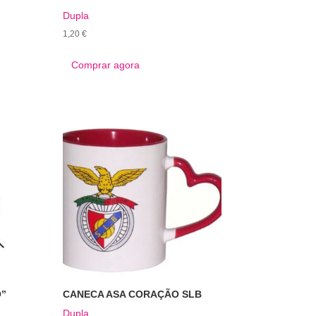
Dupla
1,20
€
Comprar agora
O”
CANECA ASA CORAÇÃO SLB
Dupla