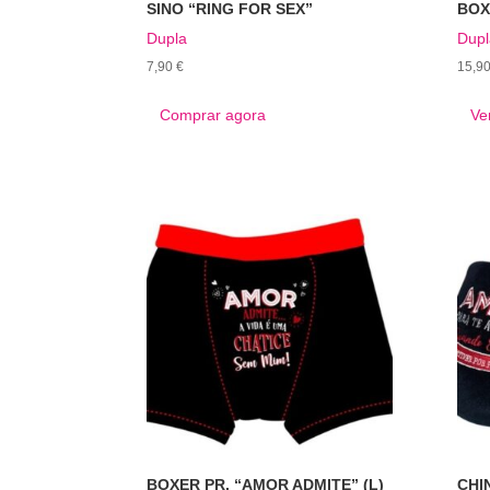
SINO “RING FOR SEX”
BOX
Dupla
Dupl
7,90
€
15,9
Comprar agora
Ve
BOXER PR. “AMOR ADMITE” (L)
CHI