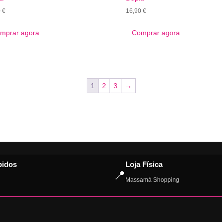
0
€
16,90
€
mprar agora
Comprar agora
1
2
3
→
pidos
Loja Física
📍
Massamá Shopping