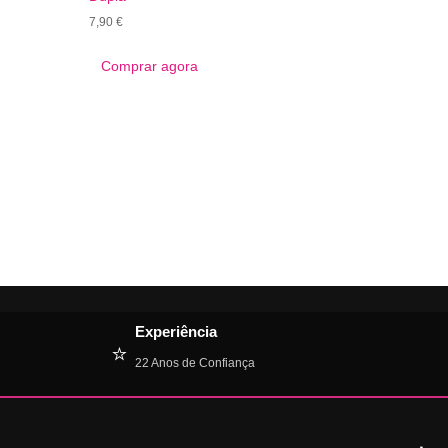
7,90
€
Comprar agora
Experiência
⭐
22 Anos de Confiança