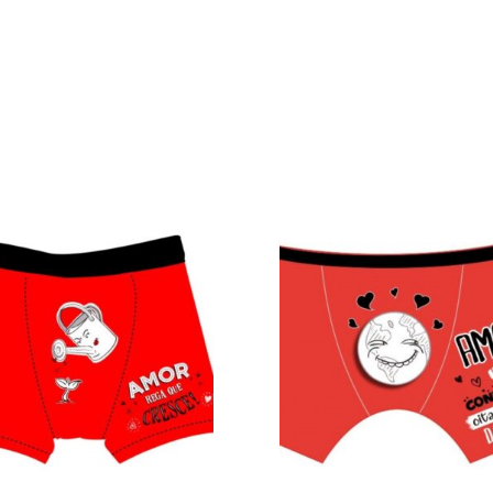
rincadeiras
Bondage
Ela
Ele
Lingeri