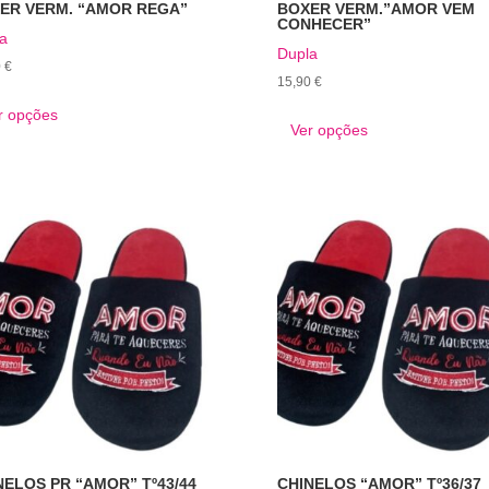
ER VERM. “AMOR REGA”
BOXER VERM.”AMOR VEM
CONHECER”
a
Dupla
0
€
15,90
€
This
This
r opções
product
Ver opções
product
has
has
multiple
multiple
variants.
variants.
The
The
options
options
may
may
be
be
chosen
chosen
on
on
the
the
product
product
page
page
NELOS PR “AMOR” Tº43/44
CHINELOS “AMOR” Tº36/37