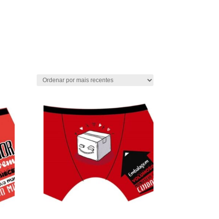

e
Sexfarma
Vibradores