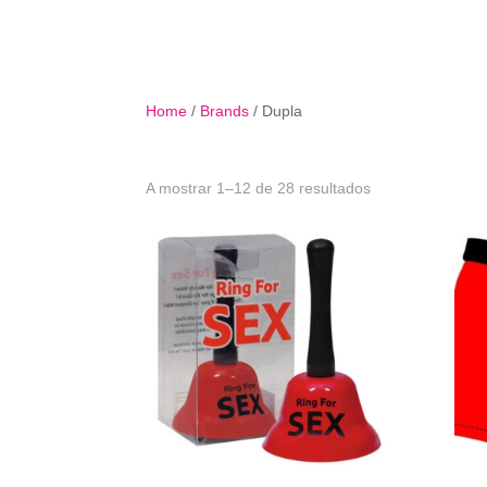
B
Home
/
Brands
/ Dupla
Ordenado
A mostrar 1–12 de 28 resultados
por
mais
recentes