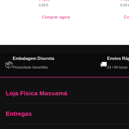
3,08
€
6,09
Comprar agora
Co
Embalagem Discreta
Envios Rá
📦
🚚
Privacidade Garantida
24 / 48 horas
Loja Física Massamá
Entregas