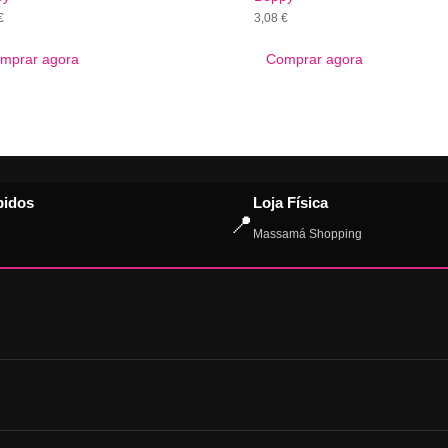
3,08
€
€
Comprar agora
mprar agora
pidos
Loja Física
📍
Massamá Shopping