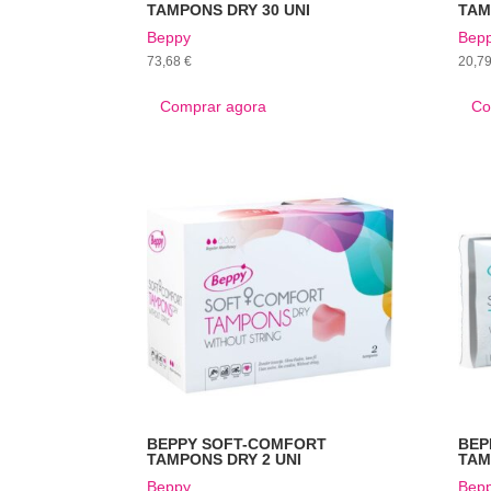
TAMPONS DRY 30 UNI
TAM
Beppy
Bep
73,68
€
20,7
Comprar agora
Co
BEPPY SOFT-COMFORT
BEP
TAMPONS DRY 2 UNI
TAM
Beppy
Bep