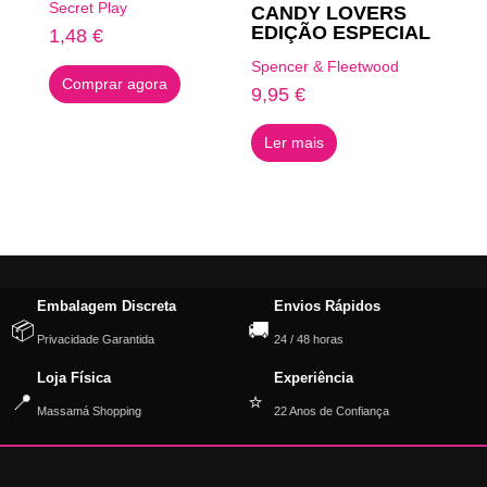
Secret Play
CANDY LOVERS
EDIÇÃO ESPECIAL
1,48
€
Spencer & Fleetwood
Comprar agora
9,95
€
Ler mais
Embalagem Discreta
Envios Rápidos
📦
🚚
Privacidade Garantida
24 / 48 horas
Loja Física
Experiência
📍
⭐
Massamá Shopping
22 Anos de Confiança