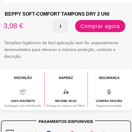
BEPPY SOFT-COMFORT TAMPONS DRY 2 UNI
Quantidade
3,08
€
Comprar agora
de
BEPPY
Tampões higiênicos de fácil aplicação sem fio, especialmente
desenvolvidos para oferecer a máxima proteção, conforto e
SOFT-
discrição.
COMFORT
TAMPONS
DISCRIÇÃO
RAPIDEZ
SEGURANÇA
DRY
2
📦
🛵
🔒
UNI
100% DISCRETO
RECEBE HOJE
COMPRA SEGURA
Embalagem sem identificação
Entrega em Lisboa e até 50km*
Pagamento protegido