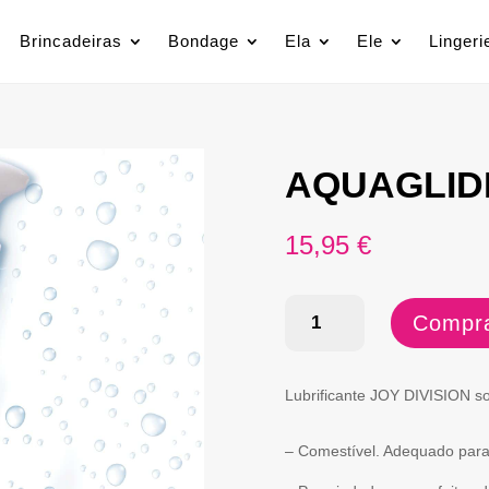
Brincadeiras
Bondage
Ela
Ele
Lingeri
AQUAGLID
15,95
€
Quantidade
Compra
de
AQUAGLIDE
Lubrificante JOY DIVISION s
125MLL
– Comestível. Adequado para