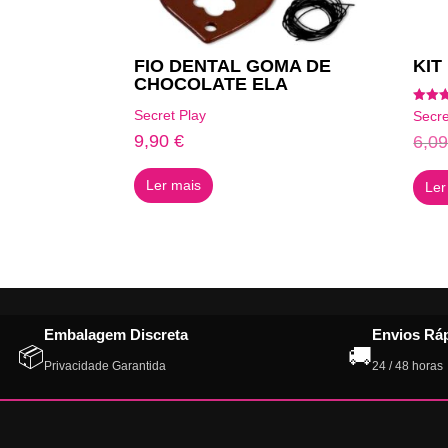
FIO DENTAL GOMA DE
KIT
CHOCOLATE ELA
Avalia
Secret Play
Secre
5.00
de 5
9,90
€
6,0
Ler mais
Ler
Embalagem Discreta
Envios Rá
📦
🚚
Privacidade Garantida
24 / 48 horas