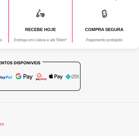
🛵
🔒
RECEBE HOJE
COMPRA SEGURA
ão
Entrega em Lisboa e até 50km*
Pagamento protegido
tes