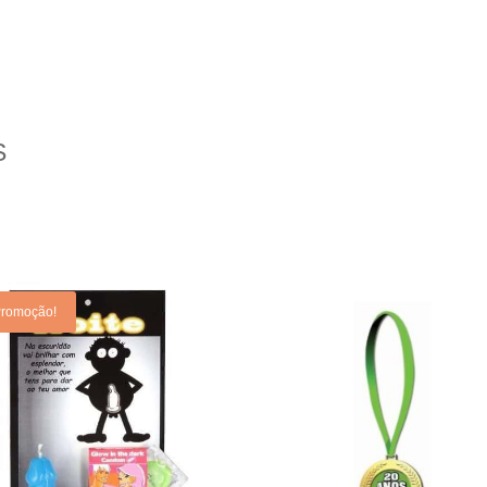
S
romoção!