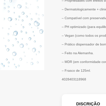
– Propriedades com efeitos d
– Dermatologicamente + clin
– Compatível com preservativ
– PH optimizado (para equilibr
– Vegan (como todos os prod
– Prático dispensador de bo
– Feito na Alemanha.
– MDR (em conformidade com
– Frasco de 125ml.
4028403118968
DISCRIÇÃO