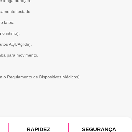
e longa duração.
icamente testado.
o látex.
io intimo).
utos AQUAglide).
mba para movimento.
 o Regulamento de Dispositivos Médicos)
RAPIDEZ
SEGURANÇA