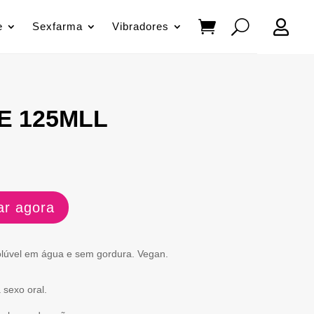

e
Sexfarma
Vibradores
E 125MLL
r agora
olúvel em água e sem gordura. Vegan.
 sexo oral.