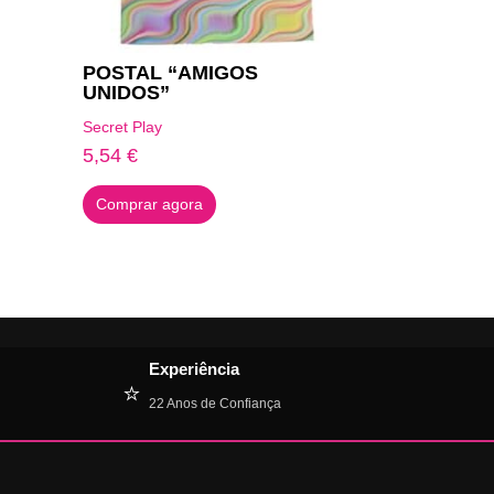
POSTAL “AMIGOS
UNIDOS”
Secret Play
5,54
€
Comprar agora
Experiência
⭐
22 Anos de Confiança