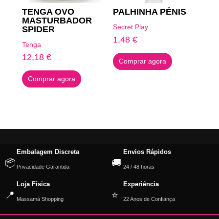
TENGA OVO
PALHINHA PÉNIS
MASTURBADOR
Secret Play
SPIDER
1,48
€
Tenga
12,18
€
Comprar agora
Comprar agora
Embalagem Discreta
Envios Rápidos
📦
🚚
Privacidade Garantida
24 / 48 horas
Loja Física
Experiência
📍
⭐
Massamá Shopping
22 Anos de Confiança