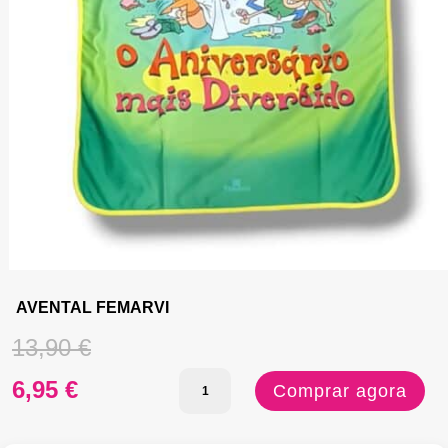
AVENTAL FEMARVI
O
13,90
€
Quantidade
O
preço
6,95
€
Comprar agora
de
preço
original
AVENTAL