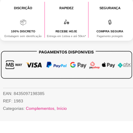
atual
era:
DISCRIÇÃO
FEMARVI
RAPIDEZ
SEGURANÇA
é:
13,90 €.
📦
🛵
🔒
6,95 €.
100% DISCRETO
RECEBE HOJE
COMPRA SEGURA
Embalagem sem identificação
Entrega em Lisboa e até 50km*
Pagamento protegido
EAN:
8435097198385
REF:
1983
Categorias:
Complementos
,
Início