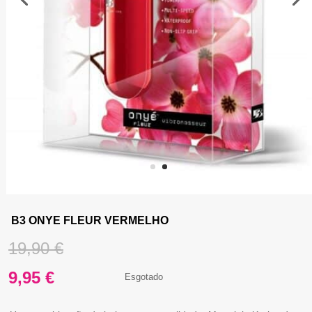
B3 ONYE FLEUR VERMELHO
O
19,90
€
O
preço
9,95
€
Esgotado
preço
original