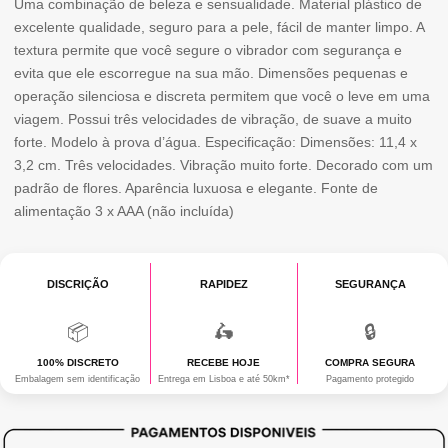
Uma combinação de beleza e sensualidade. Material plástico de
excelente qualidade, seguro para a pele, fácil de manter limpo. A
atual
era:
textura permite que você segure o vibrador com segurança e
é:
19,90 €.
evita que ele escorregue na sua mão. Dimensões pequenas e
operação silenciosa e discreta permitem que você o leve em uma
9,95 €.
viagem. Possui três velocidades de vibração, de suave a muito
forte. Modelo à prova d’água. Especificação: Dimensões: 11,4 x
3,2 cm. Três velocidades. Vibração muito forte. Decorado com um
padrão de flores. Aparência luxuosa e elegante. Fonte de
alimentação 3 x AAA (não incluída)
DISCRIÇÃO
RAPIDEZ
SEGURANÇA
📦
🛵
🔒
100% DISCRETO
RECEBE HOJE
COMPRA SEGURA
Embalagem sem identificação
Entrega em Lisboa e até 50km*
Pagamento protegido