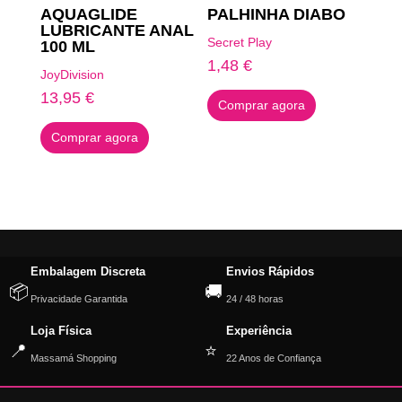
AQUAGLIDE
PALHINHA DIABO
LUBRICANTE ANAL
Secret Play
100 ML
1,48
€
JoyDivision
13,95
€
Comprar agora
Comprar agora
Embalagem Discreta
Envios Rápidos
📦
🚚
Privacidade Garantida
24 / 48 horas
Loja Física
Experiência
📍
⭐
Massamá Shopping
22 Anos de Confiança