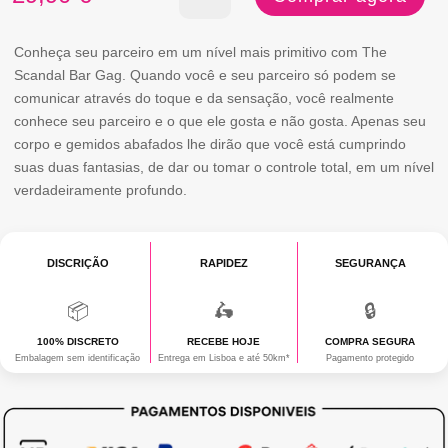
de
BAR
Conheça seu parceiro em um nível mais primitivo com The
Scandal Bar Gag. Quando você e seu parceiro só podem se
GAG
comunicar através do toque e da sensação, você realmente
SCANDAL
conhece seu parceiro e o que ele gosta e não gosta. Apenas seu
corpo e gemidos abafados lhe dirão que você está cumprindo
suas duas fantasias, de dar ou tomar o controle total, em um nível
verdadeiramente profundo.
DISCRIÇÃO
RAPIDEZ
SEGURANÇA
📦
🛵
🔒
100% DISCRETO
RECEBE HOJE
COMPRA SEGURA
Embalagem sem identificação
Entrega em Lisboa e até 50km*
Pagamento protegido