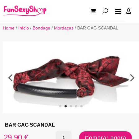

Home
/
Início
/
Bondage
/
Mordaças
/ BAR GAG SCANDAL
BAR GAG SCANDAL
Quantidade
29,90
€
Comprar agora