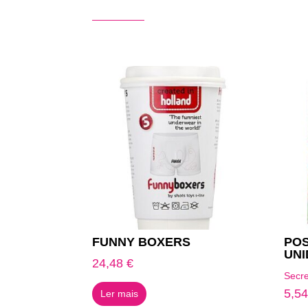
Produtos Relacionados
FUNNY BOXERS
POS
UNI
24,48
€
Secre
5,5
Ler mais