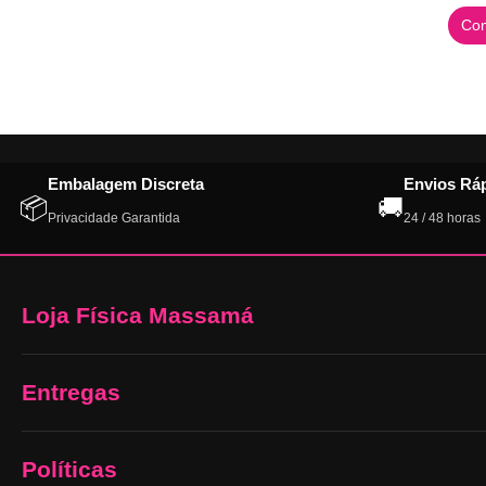
Com
Embalagem Discreta
Envios Rá
📦
🚚
Privacidade Garantida
24 / 48 horas
Loja Física Massamá
Entregas
Políticas