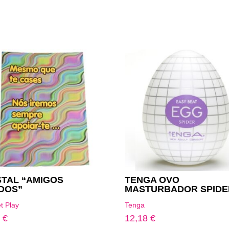
TAL “AMIGOS
TENGA OVO
DOS”
MASTURBADOR SPIDE
t Play
Tenga
4
€
12,18
€