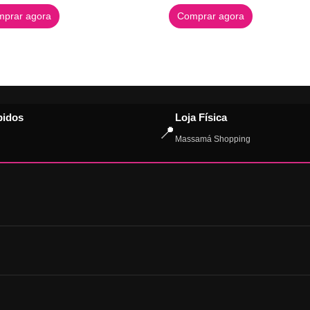
prar agora
Comprar agora
pidos
Loja Física
📍
Massamá Shopping