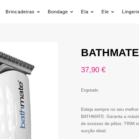
Brincadeiras
Bondage
Ela
Ele
Lingeri
BATHMATE
37,90
€
Esgotado
Esteja sempre no seu melhor
BATHMATE. Garanta a máxim
de excesso de pêlos. TRIM in
sucção ideal.