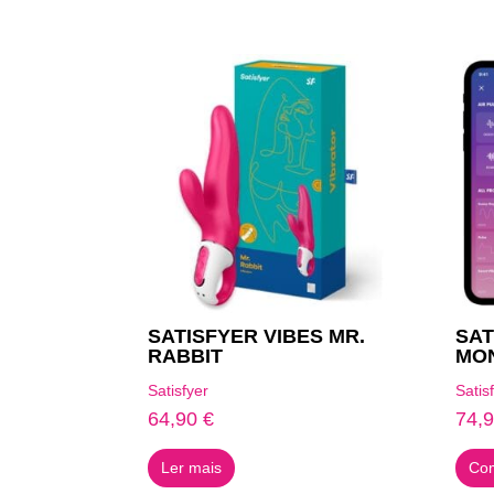
Produtos Relacionados
SATISFYER VIBES MR.
SAT
RABBIT
MO
Satisfyer
Satis
64,90
€
74,
Ler mais
Com