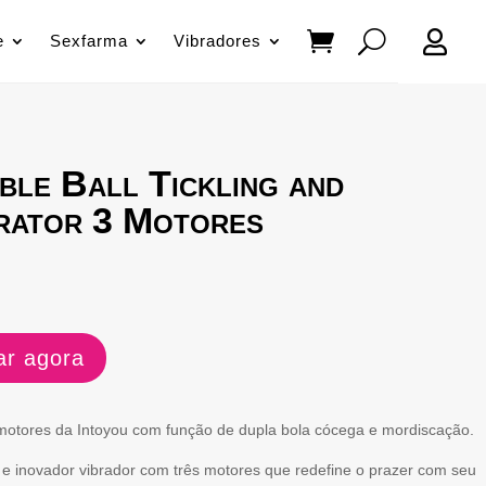

e
Sexfarma
Vibradores
ble Ball Tickling and
brator 3 Motores
r agora
 motores da Intoyou com função de dupla bola cócega e mordiscação.
e inovador vibrador com três motores que redefine o prazer com seu