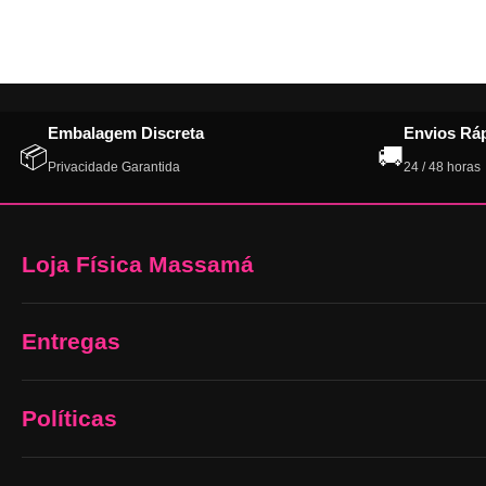
Embalagem Discreta
Envios Rá
📦
🚚
Privacidade Garantida
24 / 48 horas
Loja Física Massamá
Entregas
Políticas