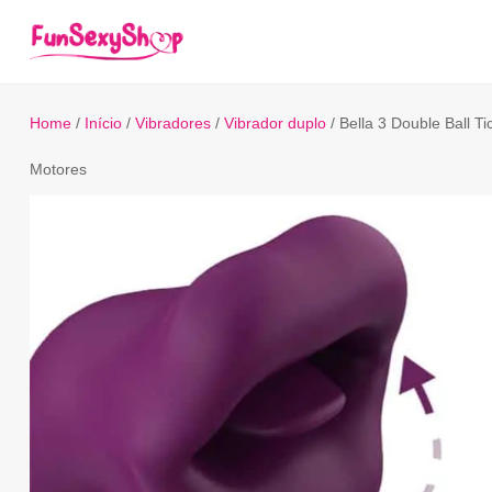
Home
/
Início
/
Vibradores
/
Vibrador duplo
/ Bella 3 Double Ball Ti
Motores