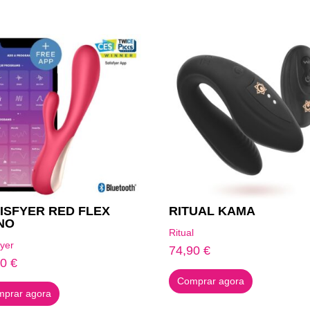
ISFYER RED FLEX
RITUAL KAMA
NO
Ritual
fyer
74,90
€
90
€
Comprar agora
prar agora