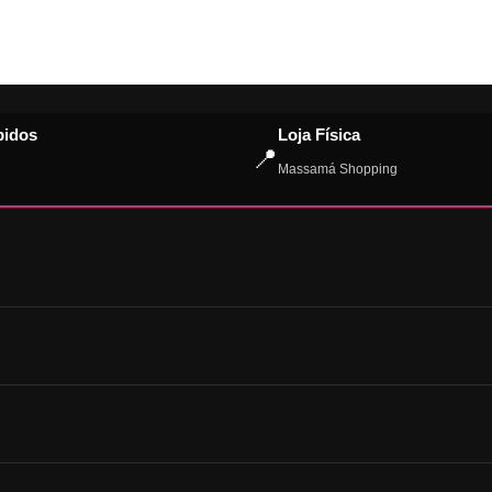
pidos
Loja Física
📍
Massamá Shopping