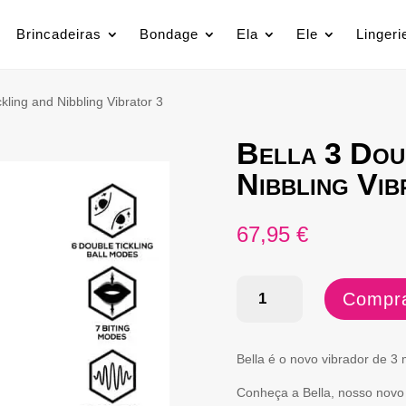
Brincadeiras
Bondage
Ela
Ele
Lingeri
ckling and Nibbling Vibrator 3
Bella 3 Dou
Nibbling Vi
67,95
€
Quantidade
Compra
de
Bella
Bella é o novo vibrador de 3
3
Conheça a Bella, nosso novo 
Double