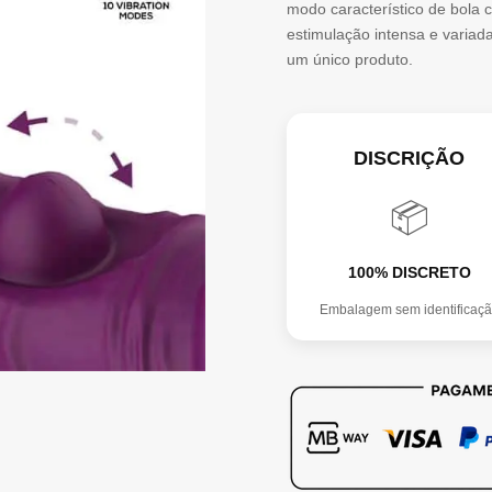
modo característico de bola 
Ball
estimulação intensa e variad
um único produto.
Tickling
and
Nibbling
DISCRIÇÃO
Vibrator
📦
3
Motores
100% DISCRETO
Embalagem sem identificaç