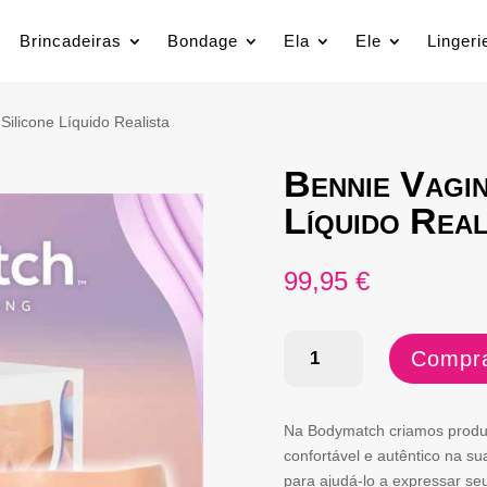
Brincadeiras
Bondage
Ela
Ele
Lingeri
Silicone Líquido Realista
Bennie Vagin
Líquido Rea
99,95
€
Quantidade
Compra
de
Bennie
Na Bodymatch criamos produto
Vagina
confortável e autêntico na su
para ajudá-lo a expressar se
e