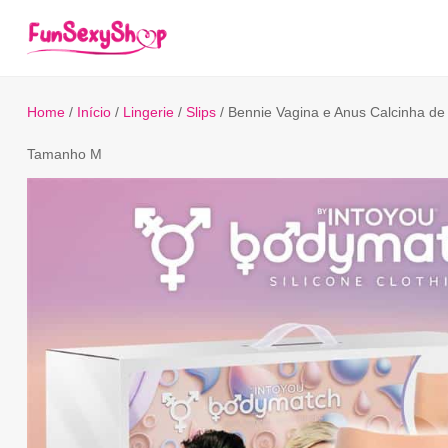
Home
/
Início
/
Lingerie
/
Slips
/ Bennie Vagina e Anus Calcinha de 
Tamanho M