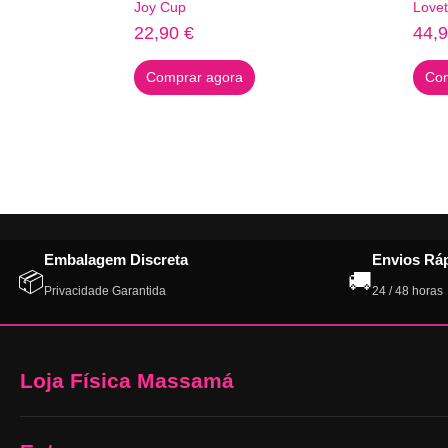
Joy Cup
Love
22,90
€
44,
Comprar agora
Com
Embalagem Discreta
Envios Rá
📦
🚚
Privacidade Garantida
24 / 48 horas
Loja Física Massamá