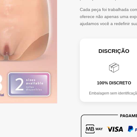
Anus
Cada peça foi trabalhada co
oferece não apenas uma expe
Calcinha
ajudamos você a redefinir su
de
Silicone
Líquido
DISCRIÇÃO
Realista
📦
Tamanho
M
100% DISCRETO
Embalagem sem identificaç