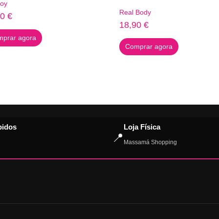
toy
Real Body
90
€
18,90
€
prar agora
Comprar agora
pidos
Loja Física
📍
Massamá Shopping