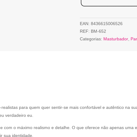
EAN:
8436615006526
REF:
BM-652
Categorias:
Masturbador
,
Par
ealistas para quem quer sentir-se mais confortável e autêntico na sua 
eu verdadeiro eu.
 e com o máximo realismo e detalhe. O que oferece não apenas uma 
r sua identidade.