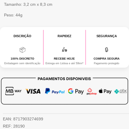
Tamanho: 3,2 cm x 8,3 cm
Peso: 44g
DISCRIÇÃO
RAPIDEZ
SEGURANÇA
📦
🛵
🔒
100% DISCRETO
RECEBE HOJE
COMPRA SEGURA
Embalagem sem identificação
Entrega em Lisboa e até 50km*
Pagamento protegido
EAN:
8717903274699
REF:
28190