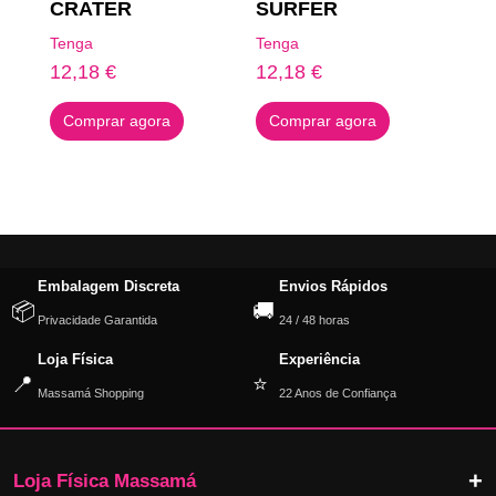
CRATER
SURFER
Tenga
Tenga
12,18
€
12,18
€
Comprar agora
Comprar agora
Embalagem Discreta
Envios Rápidos
📦
🚚
Privacidade Garantida
24 / 48 horas
Loja Física
Experiência
📍
⭐
Massamá Shopping
22 Anos de Confiança
Loja Física Massamá