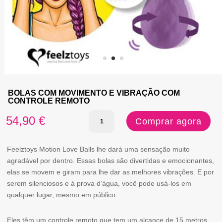
BOLAS COM MOVIMENTO E VIBRAÇÃO COM
CONTROLE REMOTO
Quantidade
54,90
€
Comprar agora
de
BOLAS
Feelztoys Motion Love Balls lhe dará uma sensação muito
agradável por dentro. Essas bolas são divertidas e emocionantes,
COM
elas se movem e giram para lhe dar as melhores vibrações. E por
MOVIMENTO
serem silenciosos e à prova d’água, você pode usá-los em
qualquer lugar, mesmo em público.
E
VIBRAÇÃO
Eles têm um controle remoto que tem um alcance de 15 metros,