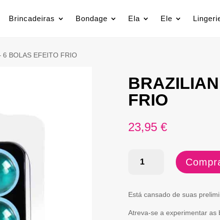
Brincadeiras
Bondage
Ela
Ele
Lingeri
– 6 BOLAS EFEITO FRIO
BRAZILIAN
FRIO
23,95
€
Quantidade
Compra
de
BRAZILIAN
Está cansado de suas preli
BALLS
Atreva-se a experimentar as b
-