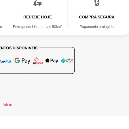
🛵
🔒
RECEBE HOJE
COMPRA SEGURA
ão
Entrega em Lisboa e até 50km*
Pagamento protegido
a
,
Início