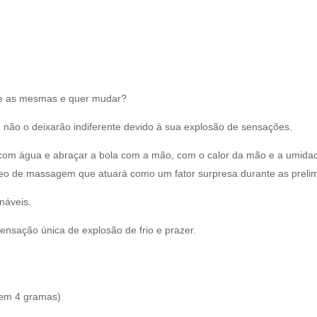
re as mesmas e quer mudar?
e não o deixarão indiferente devido à sua explosão de sensações.
com água e abraçar a bola com a mão, com o calor da mão e a umidad
eo de massagem que atuará como um fator surpresa durante as prelim
náveis.
sensação única de explosão de frio e prazer.
tem 4 gramas)