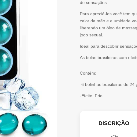
de sensações.
6
Para apreciá-los você tem 
BOLAS
calor da mão e a umidade vo
liberando um óleo de massag
EFEITO
jogo sexual.
FRIO
Ideal para descobrir sensaçõ
As bolas brasileiras com efei
Contém:
-6 bolinhas brasileiras de 2
-Efeito: Frio
DISCRIÇÃO