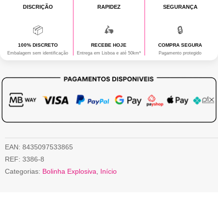
DISCRIÇÃO
RAPIDEZ
SEGURANÇA
📦
🛵
🔒
100% DISCRETO
RECEBE HOJE
COMPRA SEGURA
Embalagem sem identificação
Entrega em Lisboa e até 50km*
Pagamento protegido
EAN:
8435097533865
REF:
3386-8
Categorias:
Bolinha Explosiva
,
Início