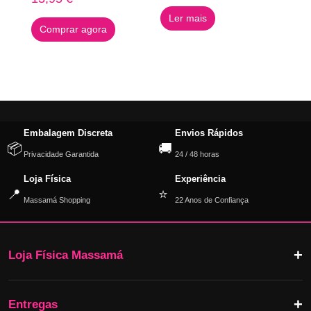
preço
preço
Ler mais
original
atual
Comprar agora
era:
é:
6,09 €.
3,04 €.
Embalagem Discreta
Envios Rápidos
📦
🚚
Privacidade Garantida
24 / 48 horas
Loja Física
Experiência
📍
⭐
Massamá Shopping
22 Anos de Confiança
Loja Física Massamá
Entregas