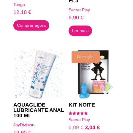
ELa
Tenga
Secret Play
12,18
€
9,90
€
Comprar agora
Ler mais
Promoção!
AQUAGLIDE
KIT NOITE
LUBRICANTE ANAL
100 ML
Avaliação
Secret Play
5.00
JoyDivision
de 5
O
O
6,09
€
3,04
€
13,95
€