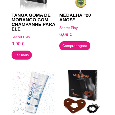
TANGA GOMA DE
MEDALHA “20
MORANGO COM
ANOS”
CHAMPANHE PARA
Secret Play
ELE
6,09
€
Secret Play
9,90
€
Comprar agora
Ler mais