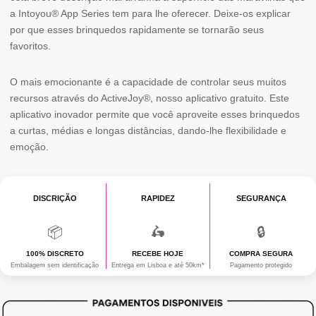
APP
a Intoyou® App Series tem para lhe oferecer. Deixe-os explicar
por que esses brinquedos rapidamente se tornarão seus
FLEXÍVEL
favoritos.
O mais emocionante é a capacidade de controlar seus muitos
recursos através do ActiveJoy®, nosso aplicativo gratuito. Este
aplicativo inovador permite que você aproveite esses brinquedos
a curtas, médias e longas distâncias, dando-lhe flexibilidade e
emoção.
DISCRIÇÃO
RAPIDEZ
SEGURANÇA
📦
🛵
🔒
100% DISCRETO
RECEBE HOJE
COMPRA SEGURA
Embalagem sem identificação
Entrega em Lisboa e até 50km*
Pagamento protegido