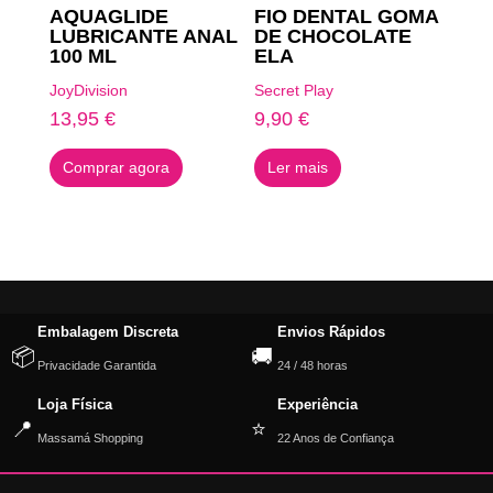
AQUAGLIDE
FIO DENTAL GOMA
LUBRICANTE ANAL
DE CHOCOLATE
100 ML
ELA
JoyDivision
Secret Play
13,95
€
9,90
€
Comprar agora
Ler mais
Embalagem Discreta
Envios Rápidos
📦
🚚
Privacidade Garantida
24 / 48 horas
Loja Física
Experiência
📍
⭐
Massamá Shopping
22 Anos de Confiança