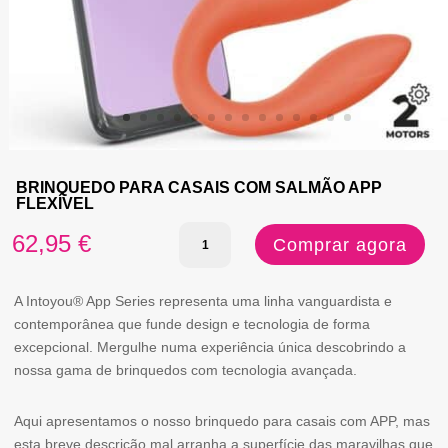
BRINQUEDO PARA CASAIS COM SALMÃO APP
FLEXÍVEL
Quantidade
62,95
€
Comprar agora
de
BRINQUEDO
A Intoyou® App Series representa uma linha vanguardista e
contemporânea que funde design e tecnologia de forma
PARA
excepcional. Mergulhe numa experiência única descobrindo a
CASAIS
nossa gama de brinquedos com tecnologia avançada.
COM
Aqui apresentamos o nosso brinquedo para casais com APP, mas
SALMÃO
esta breve descrição mal arranha a superfície das maravilhas que