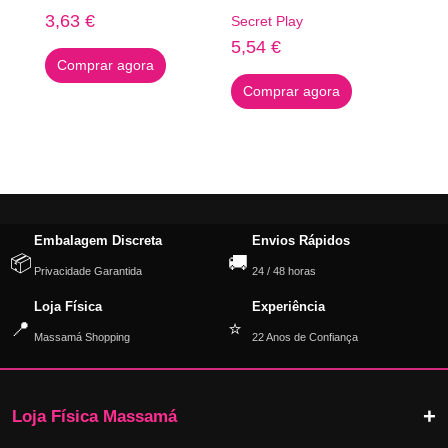
3,63
€
Secret Play
5,54
€
Comprar agora
Comprar agora
Embalagem Discreta
Envios Rápidos
📦
🚚
Privacidade Garantida
24 / 48 horas
Loja Física
Experiência
📍
⭐
Massamá Shopping
22 Anos de Confiança
Loja Física Massamá