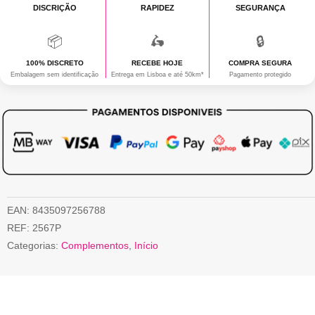
DISCRIÇÃO
DE
RAPIDEZ
SEGURANÇA
IDENTIDADE
📦
🛵
🔒
PARA
100% DISCRETO
RECEBE HOJE
COMPRA SEGURA
Embalagem sem identificação
Entrega em Lisboa e até 50km*
ELE
Pagamento protegido
EAN:
8435097256788
REF:
2567P
Categorias:
Complementos
,
Início