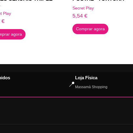
X
Secret Play
t Play
5,54
€
0
€
Comprar agora
prar agora
pidos
Loja Física
📍
Massamá Shopping