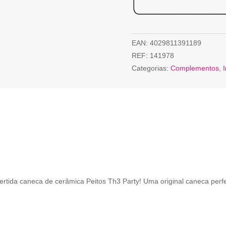
EAN:
4029811391189
REF:
141978
Categorias:
Complementos
,
I
vertida caneca de cerâmica Peitos Th3 Party! Uma original caneca perfe