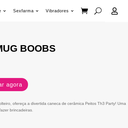

e
Sexfarma
Vibradores
MUG BOOBS
r agora
lteiro, ofereça a divertida caneca de cerâmica Peitos Th3 Party! Uma
fazer brincadeiras.