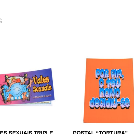
S
ES SEXUAIS TRIPLE
POSTAL “TORTURA”