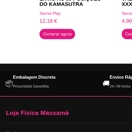
DO KAMASUTRA
XX
Secret Play
Secre
12,18
€
4,9
Comprar agora
Com
Embalagem Discreta
Envios Rá
📦
🚚
Privacidade Garantida
24 / 48 horas
Loja Física Massamá