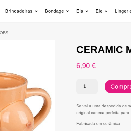
Brincadeiras
Bondage
Ela
Ele
Lingeri
OOBS
CERAMIC 
6,90
€
Quantidade
Compra
de
CERAMIC
Se vai a uma despedida de so
MUG
original caneca perfeita para 
BOOBS
Fabricada em cerâmica