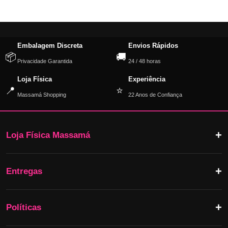
Embalagem Discreta
Envios Rápidos
📦
🚚
Privacidade Garantida
24 / 48 horas
Loja Física
Experiência
📍
⭐
Massamá Shopping
22 Anos de Confiança
Loja Física Massamá
Entregas
Políticas