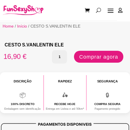

Home
/
Início
/ CESTO S.VANLENTIN ELE
CESTO S.VANLENTIN ELE
Quantidade
16,90
€
Comprar agora
de
CESTO
DISCRIÇÃO
S.VANLENTIN
RAPIDEZ
SEGURANÇA
ELE
📦
🛵
🔒
100% DISCRETO
RECEBE HOJE
COMPRA SEGURA
Embalagem sem identificação
Entrega em Lisboa e até 50km*
Pagamento protegido