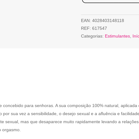
EAN:
4028403148118
REF:
617547
Categorias:
Estimulantes
,
Iní
nte concebido para senhoras. A sua composição 100% natural, aplicada 
por sua vez a sensibilidade, o desejo sexual e a afluência e facilida
ite sexual, mas que desaparece muito rapidamente levando a relaçõe
 o orgasmo.