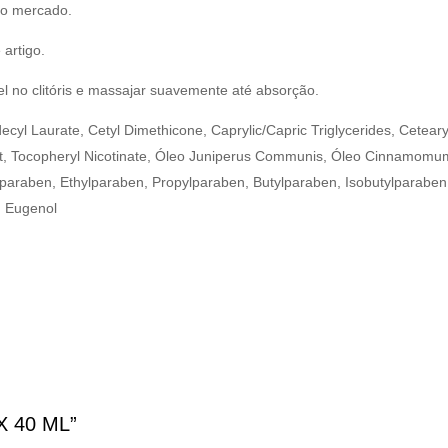
do mercado.
artigo.
l no clitóris e massajar suavemente até absorção.
yl Laurate, Cetyl Dimethicone, Caprylic/Capric Triglycerides, Cetearyl
t, Tocopheryl Nicotinate, Óleo Juniperus Communis, Óleo Cinnamomum
raben, Ethylparaben, Propylparaben, Butylparaben, Isobutylparaben,
, Eugenol
IX 40 ML”