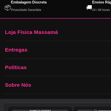
Embalagem Discreta
Envios Rá
📦
🚚
Privacidade Garantida
24 / 48 horas
Loja Física Massamá
Entregas
Políticas
Sobre Nós