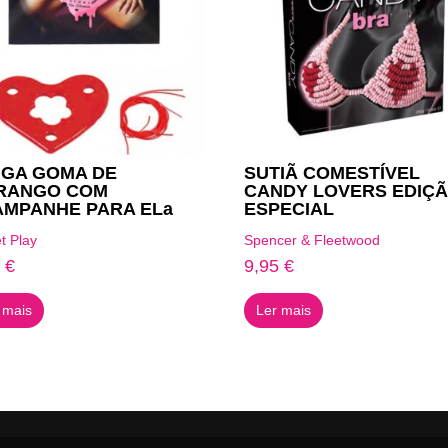
NGA GOMA DE
SUTIÃ COMESTÍVEL
RANGO COM
CANDY LOVERS EDIÇ
AMPANHE PARA ELa
ESPECIAL
t Play
Spencer & Fleetwood
0
€
9,95
€
 mais
Ler mais