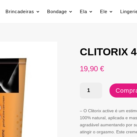
Brincadeiras
Bondage
Ela
Ele
Lingeri
CLITORIX 
19,90
€
Quantidade
Compra
de
CLITORIX
– O Clitorix active é um est
40
100% natural, aplicada e mas
agradável aumentando por sua
ML
atingir o orgasmo. Este crem