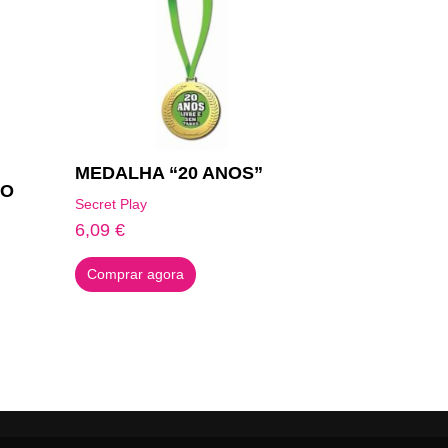
MEDALHA “20 ANOS”
ÃO
Secret Play
6,09
€
Comprar agora