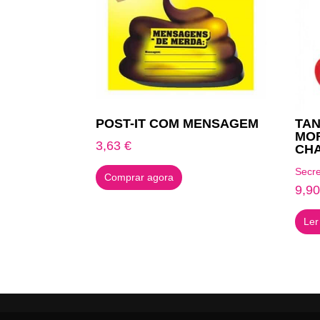
POST-IT COM MENSAGEM
TA
MO
3,63
€
CH
Secre
Comprar agora
9,9
Ler