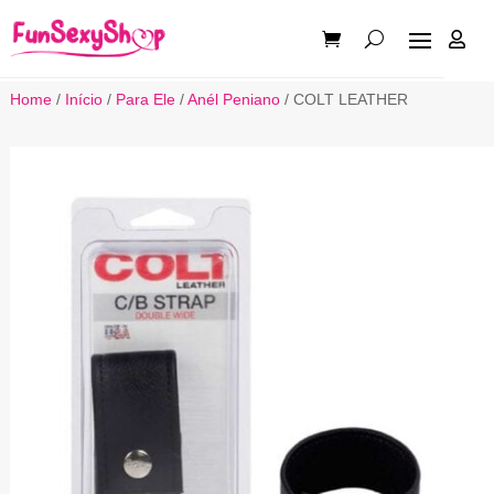

Home
/
Início
/
Para Ele
/
Anél Peniano
/ COLT LEATHER