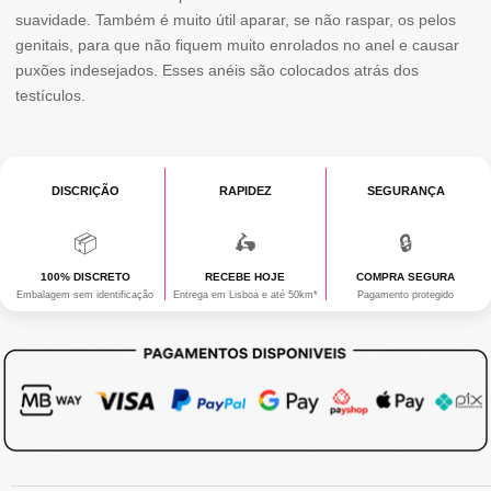
suavidade. Também é muito útil aparar, se não raspar, os pelos
genitais, para que não fiquem muito enrolados no anel e causar
puxões indesejados. Esses anéis são colocados atrás dos
testículos.
DISCRIÇÃO
RAPIDEZ
SEGURANÇA
📦
🛵
🔒
100% DISCRETO
RECEBE HOJE
COMPRA SEGURA
Embalagem sem identificação
Entrega em Lisboa e até 50km*
Pagamento protegido