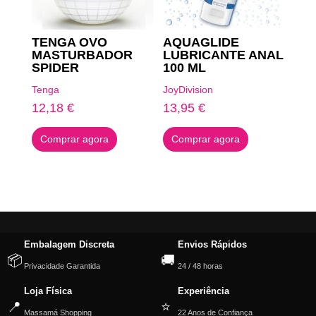
TENGA OVO
AQUAGLIDE
MASTURBADOR
LUBRICANTE ANAL
SPIDER
100 ML
Tenga
JoyDivision
12,18
€
13,95
€
Comprar agora
Comprar agora
Embalagem Discreta
Envios Rápidos
📦
🚚
Privacidade Garantida
24 / 48 horas
Loja Física
Experiência
📍
⭐
Massamá Shopping
22 Anos de Confiança