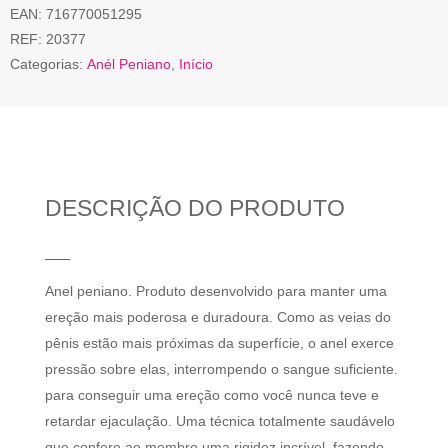
EAN:
716770051295
REF:
20377
Categorias:
Anél Peniano
,
Início
DESCRIÇÃO DO PRODUTO
Anel peniano. Produto desenvolvido para manter uma
ereção mais poderosa e duradoura. Como as veias do
pênis estão mais próximas da superfície, o anel exerce
pressão sobre elas, interrompendo o sangue suficiente.
para conseguir uma ereção como você nunca teve e
retardar ejaculação. Uma técnica totalmente saudávelo
que confere ao membro uma rigidez incrível, fazendo