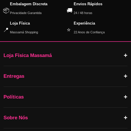
Embalagem Discreta
Envios Rápidos
📦
🚚
Privacidade Garantida
24 / 48 horas
Loja Física
Experiência
📍
⭐
Massamá Shopping
22 Anos de Confiança
Loja Física Massamá
Entregas
Políticas
Sobre Nós