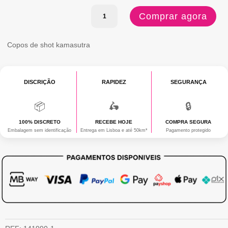
Quantidade
Comprar agora
de
COPOS
Copos de shot kamasutra
KAMASUTRA
DISCRIÇÃO
RAPIDEZ
SEGURANÇA
📦
🛵
🔒
100% DISCRETO
RECEBE HOJE
COMPRA SEGURA
Embalagem sem identificação
Entrega em Lisboa e até 50km*
Pagamento protegido