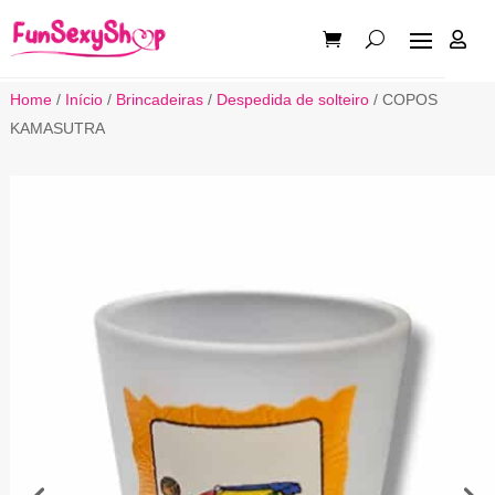

Home
/
Início
/
Brincadeiras
/
Despedida de solteiro
/ COPOS
KAMASUTRA