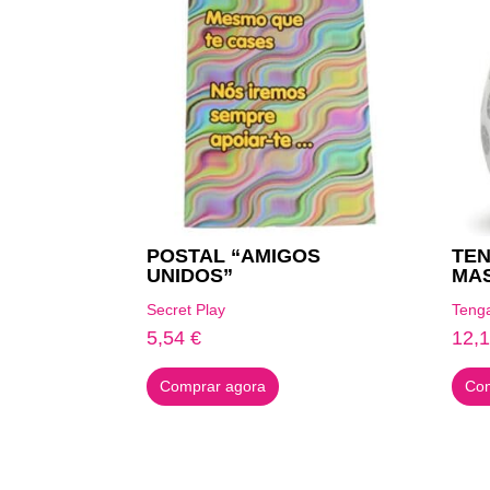
POSTAL “AMIGOS
TE
UNIDOS”
MA
Secret Play
Teng
5,54
€
12,
Comprar agora
Com