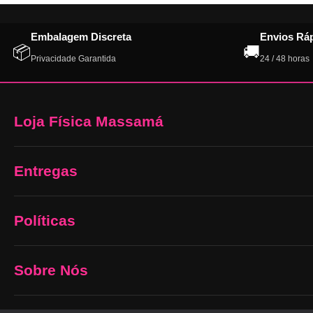
Embalagem Discreta
Envios Rá
📦
🚚
Privacidade Garantida
24 / 48 horas
Loja Física Massamá
Entregas
Políticas
Sobre Nós