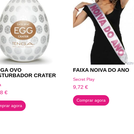
NGA OVO
FAIXA NOIVA DO ANO
STURBADOR CRATER
Secret Play
a
9,72
€
18
€
Comprar agora
prar agora