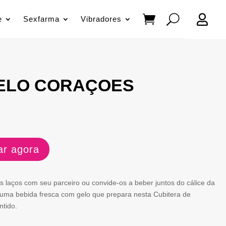

e
Sexfarma
Vibradores
ELO CORAÇOES
r agora
os laços com seu parceiro ou convide-os a beber juntos do cálice da
m uma bebida fresca com gelo que prepara nesta Cubitera de
ntido.