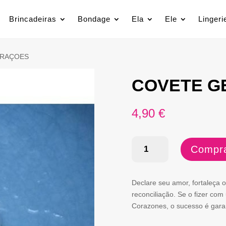
Brincadeiras
Bondage
Ela
Ele
Lingeri
ORAÇOES
COVETE G
4,90
€
Quantidade
Compra
de
COVETE
Declare seu amor, fortaleça 
GELO
reconciliação. Se o fizer co
Corazones, o sucesso é gara
CORAÇOES