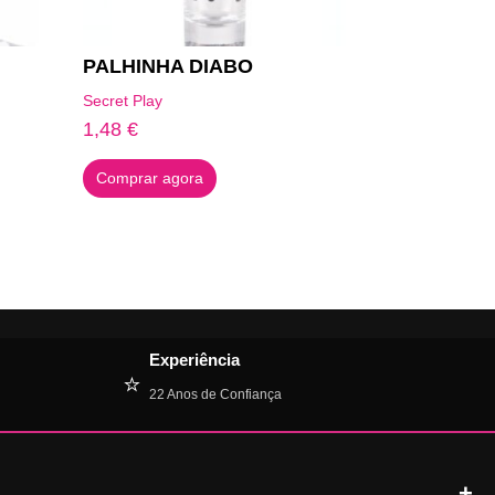
PALHINHA DIABO
Secret Play
1,48
€
Comprar agora
Experiência
⭐
22 Anos de Confiança