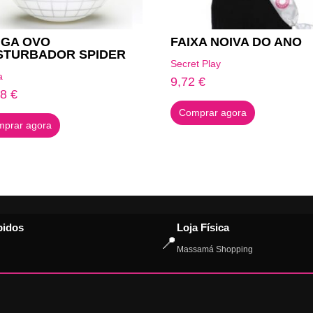
NGA OVO
FAIXA NOIVA DO ANO
STURBADOR SPIDER
Secret Play
a
9,72
€
18
€
Comprar agora
prar agora
pidos
Loja Física
📍
Massamá Shopping