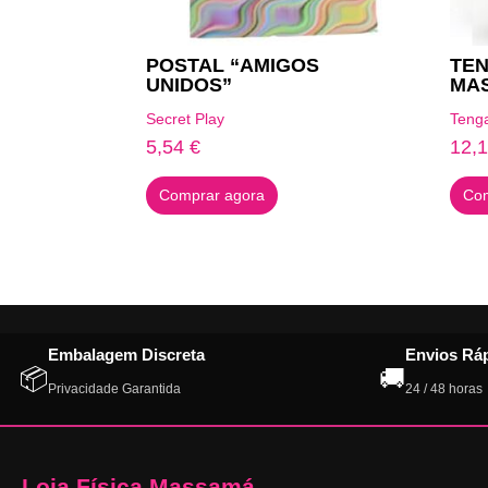
POSTAL “AMIGOS
TE
UNIDOS”
MA
Secret Play
Teng
5,54
€
12,
Comprar agora
Com
Embalagem Discreta
Envios Rá
📦
🚚
Privacidade Garantida
24 / 48 horas
Loja Física Massamá