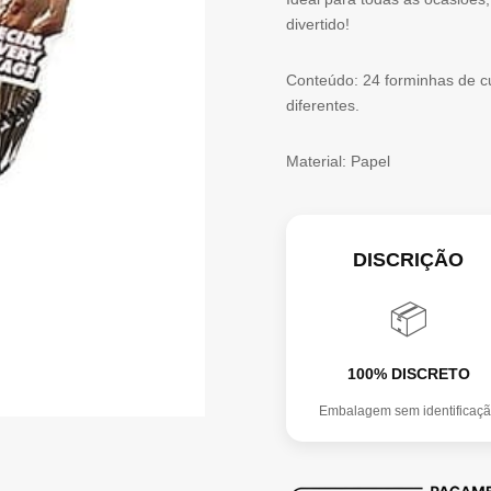
divertido!
BODS
WRAPPERS
Conteúdo: 24 forminhas de 
&
diferentes.
TOPPERS
Material: Papel
DISCRIÇÃO
📦
100% DISCRETO
Embalagem sem identificaç