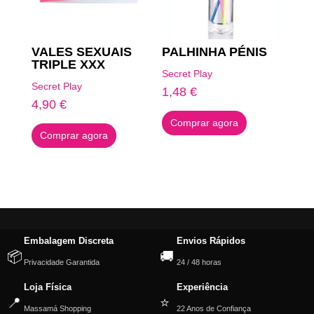
VALES SEXUAIS
PALHINHA PÉNIS
TRIPLE XXX
Secret Play
Secret Play
1,48
€
4,90
€
Comprar agora
Comprar agora
Embalagem Discreta
Envios Rápidos
📦
🚚
Privacidade Garantida
24 / 48 horas
Loja Física
Experiência
📍
⭐
Massamá Shopping
22 Anos de Confiança