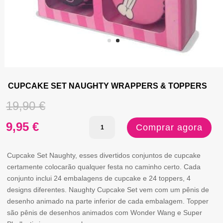
CUPCAKE SET NAUGHTY WRAPPERS & TOPPERS
O
19,90
€
Quantidade
O
preço
9,95
€
Comprar agora
de
preço
original
CUPCAKE
Cupcake Set Naughty, esses divertidos conjuntos de cupcake
atual
era:
certamente colocarão qualquer festa no caminho certo. Cada
SET
conjunto inclui 24 embalagens de cupcake e 24 toppers, 4
é:
19,90 €.
NAUGHTY
designs diferentes. Naughty Cupcake Set vem com um pênis de
desenho animado na parte inferior de cada embalagem. Topper
WRAPPERS
9,95 €.
são pênis de desenhos animados com Wonder Wang e Super
&