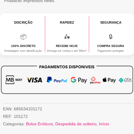
Phallactic impressos neles.
TOPPERS
DISCRIÇÃO
RAPIDEZ
SEGURANÇA
📦
🛵
🔒
100% DISCRETO
RECEBE HOJE
COMPRA SEGURA
Embalagem sem identificação
Entrega em Lisboa e até 50km*
Pagamento protegido
EAN:
685634101172
REF:
101172
Categorias:
Bolos Eróticos
,
Despedida de solteiro
,
Início