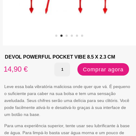
DEVOL POWERFUL POCKET VIBE 8.5 X 2.3 CM
Quantidade
14,90
€
Comprar agora
de
DEVOL
Leve essa bala vibratória maliciosa onde quer que vá. É pequeno
o suficiente para caber na sua bolsa e tem uma sensação
POWERFUL
aveludada. Seus chifres serão uma delícia para seu clitóris. Você
POCKET
pode facilmente ativá-lo e desativá-lo graças à sua interface de
um botão na base.
VIBE
8.5
Para uma experiência superior, tente usar seu lubrificante à base
de água. Para limpá-lo basta usar água morna e um pouco de
X