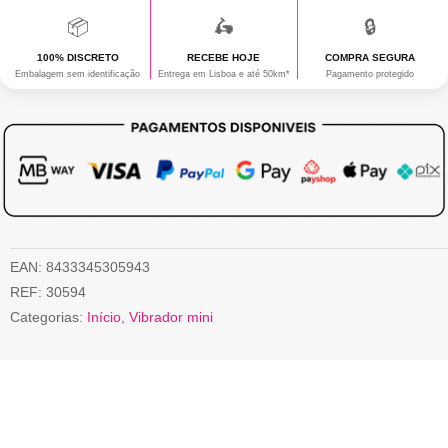
📦
🛵
🔒
100% DISCRETO
RECEBE HOJE
COMPRA SEGURA
Embalagem sem identificação
Entrega em Lisboa e até 50km*
Pagamento protegido
EAN:
8433345305943
REF:
30594
Categorias:
Início
,
Vibrador mini