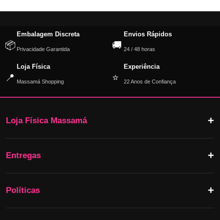
Embalagem Discreta
Envios Rápidos
📦
🚚
Privacidade Garantida
24 / 48 horas
Loja Física
Experiência
📍
⭐
Massamá Shopping
22 Anos de Confiança
Loja Física Massamá
Entregas
Políticas