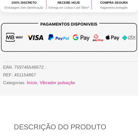
100% DISCRETO
RECEBE HOJE
COMPRA SEGURA
Embalagem sem identificação
Entrega em Lisboa e até 50km*
Pagamento protegido
EAN:
759746548672
REF:
451154867
Categorias:
Início
,
Vibrador pulsação
DESCRIÇÃO DO PRODUTO