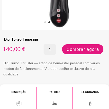
Didi Turbo Thruster
Quantidade
140,00
€
Comprar agora
de
Didi
Didi Turbo Thruster — artigo de bem-estar pessoal com vários
modos de funcionamento. Vibrador coelho exclusivo de alta
Turbo
qualidade.
Thruster
DISCRIÇÃO
RAPIDEZ
SEGURANÇA
📦
🛵
🔒