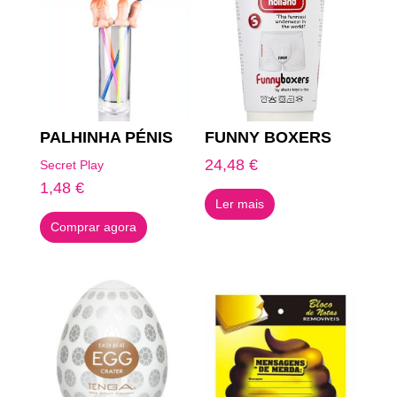
PALHINHA PÉNIS
FUNNY BOXERS
24,48
€
Secret Play
1,48
€
Ler mais
Comprar agora