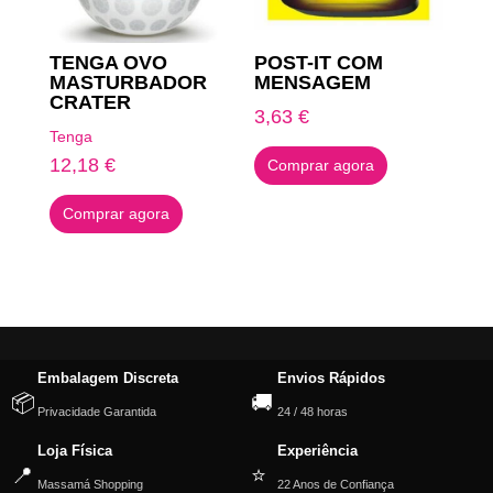
TENGA OVO
POST-IT COM
MASTURBADOR
MENSAGEM
CRATER
3,63
€
Tenga
12,18
€
Comprar agora
Comprar agora
Embalagem Discreta
Envios Rápidos
📦
🚚
Privacidade Garantida
24 / 48 horas
Loja Física
Experiência
📍
⭐
Massamá Shopping
22 Anos de Confiança