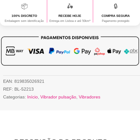
Rotação
📦
🛵
🔒
e
100% DISCRETO
RECEBE HOJE
COMPRA SEGURA
Embalagem sem identificação
Entrega em Lisboa e até 50km*
Pagamento protegido
Movimento
de
Sobe-
E-
Desce
Beige
EAN:
819835026921
REF:
BL-52213
Categorias:
Início
,
Vibrador pulsação
,
Vibradores