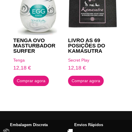
TENGA OVO
LIVRO AS 69
MASTURBADOR
POSIÇÕES DO
SURFER
KAMASUTRA
Tenga
Secret Play
12,18
€
12,18
€
Comprar agora
Comprar agora
Embalagem Discreta
Envios Rápidos
📦
🚚