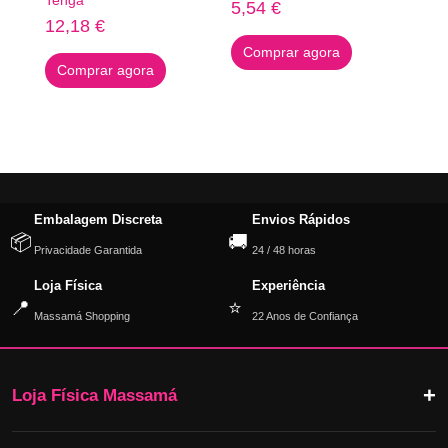
Tenga
5,54
€
12,18
€
Comprar agora
Comprar agora
Embalagem Discreta
Envios Rápidos
📦
🚚
Privacidade Garantida
24 / 48 horas
Loja Física
Experiência
📍
⭐
Massamá Shopping
22 Anos de Confiança
Loja Física Massamá