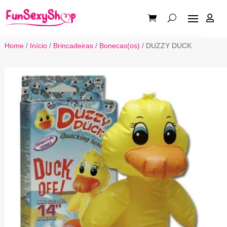

Home
/
Início
/
Brincadeiras
/
Bonecas(os)
/ DUZZY DUCK