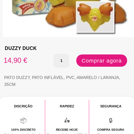
DUZZY DUCK
Quantidade
14,90
€
Comprar agora
de
DUZZY
PATO DUZZY, PATO INFLÁVEL, PVC, AMARELO / LARANJA,
35CM
DUCK
DISCRIÇÃO
RAPIDEZ
SEGURANÇA
📦
🛵
🔒
100% DISCRETO
RECEBE HOJE
COMPRA SEGURA