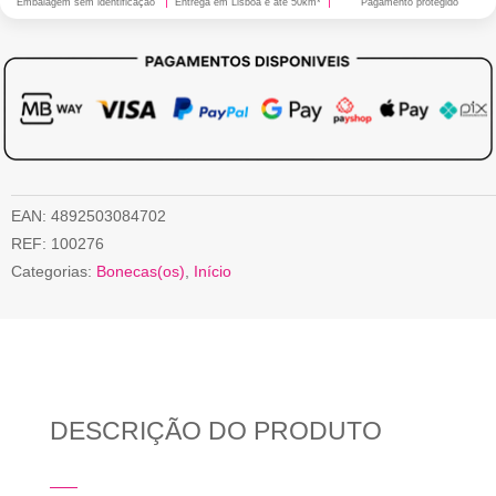
Embalagem sem identificação
Entrega em Lisboa e até 50km*
Pagamento protegido
EAN:
4892503084702
REF:
100276
Categorias:
Bonecas(os)
,
Início
DESCRIÇÃO DO PRODUTO