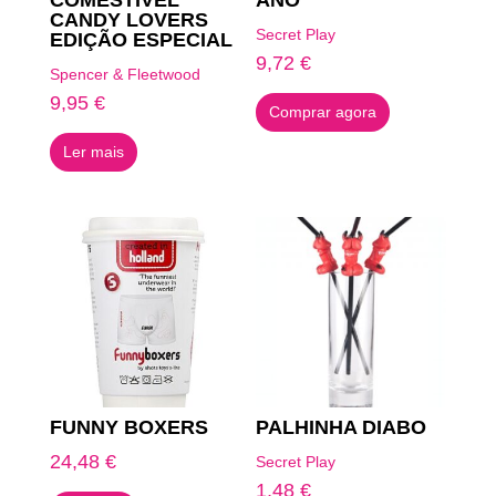
COMESTÍVEL
ANO
CANDY LOVERS
Secret Play
EDIÇÃO ESPECIAL
9,72
€
Spencer & Fleetwood
9,95
€
Comprar agora
Ler mais
FUNNY BOXERS
PALHINHA DIABO
24,48
€
Secret Play
1,48
€