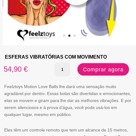
ESFERAS VIBRATÓRIAS COM MOVIMENTO
Quantidade
54,90
€
Comprar agora
de
ESFERAS
Feelztoys Motion Love Balls lhe dará uma sensação muito
agradável por dentro. Essas bolas são divertidas e emocionantes,
VIBRATÓRIAS
elas se movem e giram para lhe dar as melhores vibrações. E por
COM
serem silenciosos e à prova d’água, você pode usá-los em
qualquer lugar, mesmo em público.
MOVIMENTO
Eles têm um controle remoto que tem um alcance de 15 metros,