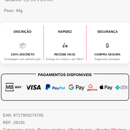
Peso: 44g
DISCRIÇÃO
RAPIDEZ
SEGURANÇA
📦
🛵
🔒
100% DISCRETO
RECEBE HOJE
COMPRA SEGURA
Embalagem sem identificação
Entrega em Lisboa e até 50km*
Pagamento protegido
EAN:
8717903274705
REF:
28191
Categorias:
Início
,
Prazer wireless
,
Vibrador mini
,
vibrador Wireless
,