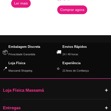
Ler mais
Comprar agora
Embalagem Discreta
Envios Rápidos
📦
🚚
Privacidade Garantida
24 / 48 horas
Loja Física
Experiência
📍
⭐
Massamá Shopping
22 Anos de Confiança
Loja Física Massamá
Entregas