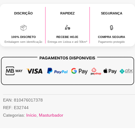
DISCRIÇÃO
RAPIDEZ
SEGURANÇA
📦
🛵
🔒
100% DISCRETO
RECEBE HOJE
COMPRA SEGURA
Embalagem sem identificação
Entrega em Lisboa e até 50km*
Pagamento protegido
EAN:
810476017378
REF:
E32744
Categorias:
Início
,
Masturbador