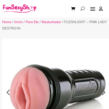

Home
/
Início
/
Para Ele
/
Masturbador
/ FLESHLIGHT – PINK LADY
DESTROYA