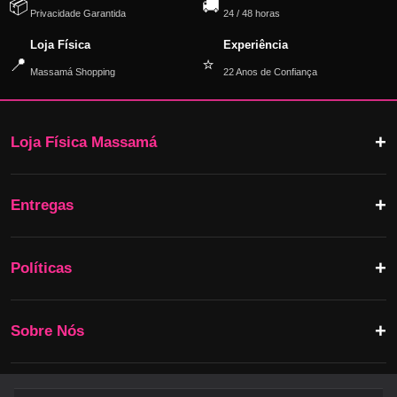
📦
🚚
Privacidade Garantida
24 / 48 horas
Loja Física
Experiência
📍
⭐
Massamá Shopping
22 Anos de Confiança
Loja Física Massamá
Entregas
Políticas
Sobre Nós