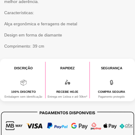
melhor aderência.
HARDWARE
Características:
39
CM
Alça ergonômica e ferragens de metal
RED
Design em forma de diamante
Comprimento: 39 cm
DISCRIÇÃO
RAPIDEZ
SEGURANÇA
📦
🛵
🔒
100% DISCRETO
RECEBE HOJE
COMPRA SEGURA
Embalagem sem identificação
Entrega em Lisboa e até 50km*
Pagamento protegido