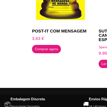
POST-IT COM MENSAGEM
SUT
CAN
3,63
€
ESP
Spen
Comprar agora
9,9
Ler
Embalagem Discreta
Envios Rá
📦
🚚
Privacidade Garantida
24 / 48 horas