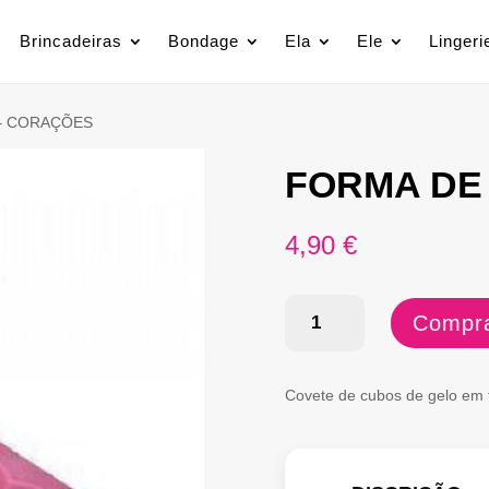
Brincadeiras
Bondage
Ela
Ele
Lingeri
– CORAÇÕES
FORMA DE
4,90
€
Quantidade
Compra
de
FORMA
Covete de cubos de gelo em 
DE
GELO
-