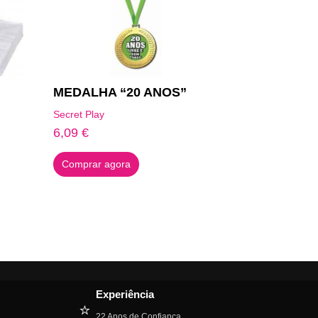
MEDALHA “20 ANOS”
Secret Play
6,09
€
Comprar agora
Experiência
⭐
22 Anos de Confiança