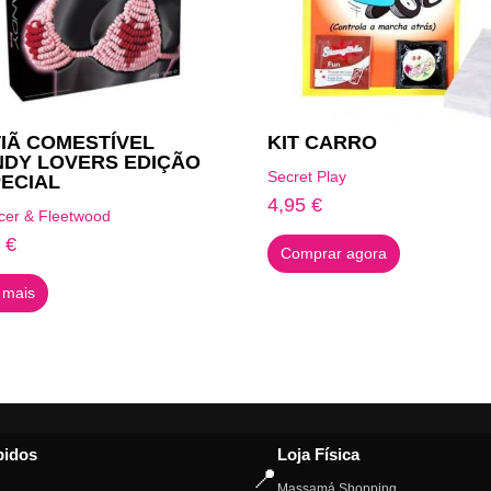
IÃ COMESTÍVEL
KIT CARRO
DY LOVERS EDIÇÃO
Secret Play
ECIAL
4,95
€
cer & Fleetwood
5
€
Comprar agora
 mais
pidos
Loja Física
📍
Massamá Shopping