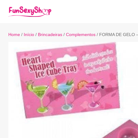
Home
/
Início
/
Brincadeiras
/
Complementos
/ FORMA DE GELO 