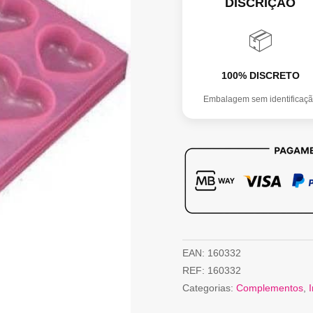
DISCRIÇÃO
CORAÇÕES
📦
100% DISCRETO
Embalagem sem identificaç
EAN:
160332
REF:
160332
Categorias:
Complementos
,
I