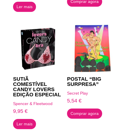
Comprar agora
Ler mais
SUTIÃ
POSTAL “BIG
COMESTÍVEL
SURPRESA”
CANDY LOVERS
Secret Play
EDIÇÃO ESPECIAL
5,54
€
Spencer & Fleetwood
9,95
€
Comprar agora
Ler mais