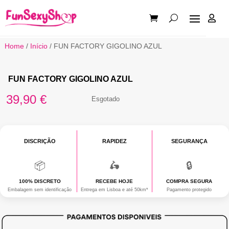

Home
/
Início
/ FUN FACTORY GIGOLINO AZUL
FUN FACTORY GIGOLINO AZUL
39,90
€
Esgotado
DISCRIÇÃO
RAPIDEZ
SEGURANÇA
📦
🛵
🔒
100% DISCRETO
RECEBE HOJE
COMPRA SEGURA
Embalagem sem identificação
Entrega em Lisboa e até 50km*
Pagamento protegido