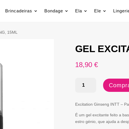
Brincadeiras
Bondage
Ela
Ele
Lingeri
NG, 15ML
GEL EXCIT
18,90
€
Quantidade
Compra
de
GEL
Excitation Ginseng INTT – Pa
EXCITANTE
É um gel excitante feito a b
GINSENG,
estro génio, que ajuda a desp
15ML