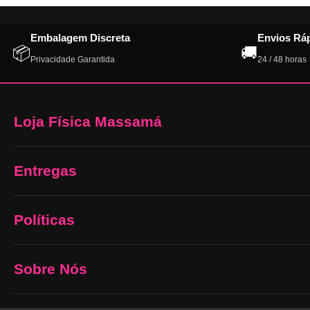
Embalagem Discreta
Envios Rá
📦
🚚
Privacidade Garantida
24 / 48 horas
Loja Física Massamá
Entregas
Políticas
Sobre Nós