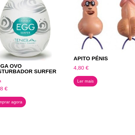
APITO PÉNIS
NGA OVO
4,80
€
STURBADOR SURFER
a
Ler mais
18
€
prar agora