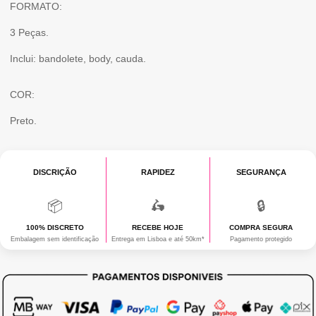
FORMATO:
3 Peças.
Inclui: bandolete, body, cauda.
COR:
Preto.
DISCRIÇÃO
RAPIDEZ
SEGURANÇA
📦
🛵
🔒
100% DISCRETO
RECEBE HOJE
COMPRA SEGURA
Embalagem sem identificação
Entrega em Lisboa e até 50km*
Pagamento protegido