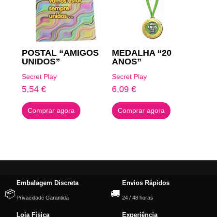
POSTAL “AMIGOS
MEDALHA “20
UNIDOS”
ANOS”
Secret Play
Secret Play
5,54
€
6,09
€
Comprar agora
Comprar agora
Embalagem Discreta
Envios Rápidos
📦
🚚
Privacidade Garantida
24 / 48 horas
Loja Física
Experiência