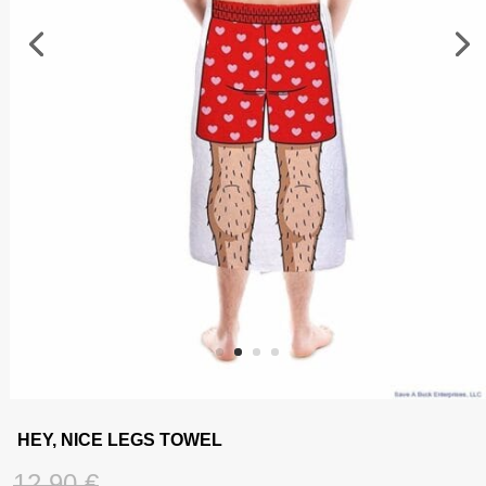
HEY, NICE LEGS TOWEL
O
12,90
€