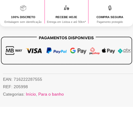
📦
🛵
🔒
100% DISCRETO
RECEBE HOJE
COMPRA SEGURA
Embalagem sem identificação
Entrega em Lisboa e até 50km*
Pagamento protegido
EAN:
716222287555
REF:
205998
Categorias:
Início
,
Para o banho