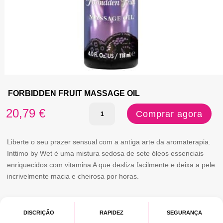
FORBIDDEN FRUIT MASSAGE OIL
Quantidade
20,79
€
Comprar agora
de
FORBIDDEN
Liberte o seu prazer sensual com a antiga arte da aromaterapia.
Inttimo by Wet é uma mistura sedosa de sete óleos essenciais
FRUIT
enriquecidos com vitamina A que desliza facilmente e deixa a pele
MASSAGE
incrivelmente macia e cheirosa por horas.
OIL
DISCRIÇÃO
RAPIDEZ
SEGURANÇA