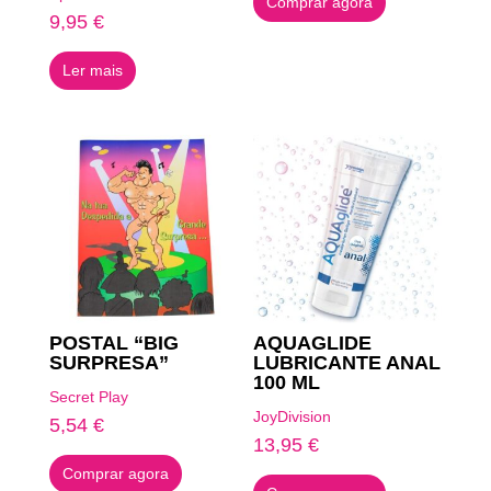
Comprar agora
9,95
€
Ler mais
POSTAL “BIG
AQUAGLIDE
SURPRESA”
LUBRICANTE ANAL
100 ML
Secret Play
JoyDivision
5,54
€
13,95
€
Comprar agora