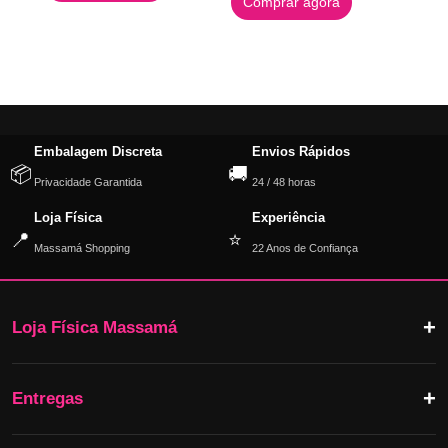
Comprar agora
Embalagem Discreta
Envios Rápidos
📦
🚚
Privacidade Garantida
24 / 48 horas
Loja Física
Experiência
📍
⭐
Massamá Shopping
22 Anos de Confiança
Loja Física Massamá
Entregas