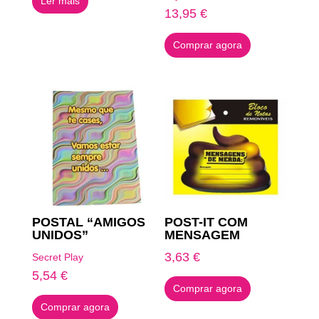
Ler mais
13,95
€
Comprar agora
POSTAL “AMIGOS
POST-IT COM
UNIDOS”
MENSAGEM
3,63
€
Secret Play
5,54
€
Comprar agora
Comprar agora