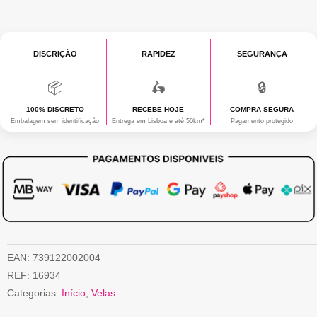
DISCRIÇÃO
RAPIDEZ
SEGURANÇA
📦
🛵
🔒
100% DISCRETO
RECEBE HOJE
COMPRA SEGURA
Embalagem sem identificação
Entrega em Lisboa e até 50km*
Pagamento protegido
EAN:
739122002004
REF:
16934
Categorias:
Início
,
Velas