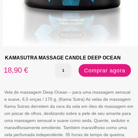
KAMASUTRA MASSAGE CANDLE DEEP OCEAN
Quantidade
18,90
€
Comprar agora
de
KAMASUTRA
Vela de massagem Deep Ocean – para uma massagem sensual
MASSAGE
e suave, 6,5 onças / 170 g, (Kama Sutra) As velas de massagem
Kama Sutras derretem da cera da vela em óleo de massagem em
CANDLE
um piscar de olhos, deslizando sobre a pele de seu amante para
DEEP
uma massagem sensual e suave como seda. Quente, sedutor e
OCEAN
maravilhosamente emoliente. Também maravilhoso como uma
vela perfumada independente. 35 horas de tempo de queima.