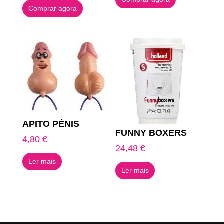
Comprar agora
APITO PÉNIS
FUNNY BOXERS
4,80
€
24,48
€
Ler mais
Ler mais