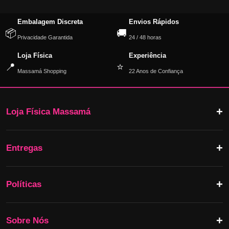
Embalagem Discreta
Envios Rápidos
📦
🚚
Privacidade Garantida
24 / 48 horas
Loja Física
Experiência
📍
⭐
Massamá Shopping
22 Anos de Confiança
Loja Física Massamá
Entregas
Políticas
Sobre Nós