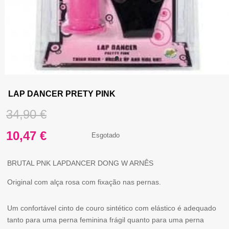
LAP DANCER PRETY PINK
O
34,90
€
preço
O
10,47
€
Esgotado
original
preço
BRUTAL PNK LAPDANCER DONG W ARNÊS
era:
atual
Original com alça rosa com fixação nas pernas.
34,90 €.
é:
Um confortável cinto de couro sintético com elástico é adequado
10,47 €.
tanto para uma perna feminina frágil quanto para uma perna