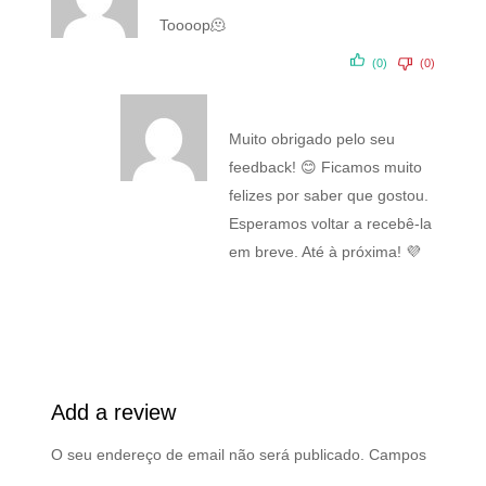
Avaliaçã
Toooop🫠
o
4
de
5
(0)
(0)
Muito obrigado pelo seu
feedback! 😊 Ficamos muito
felizes por saber que gostou.
Esperamos voltar a recebê-la
em breve. Até à próxima! 💜
Add a review
O seu endereço de email não será publicado.
Campos