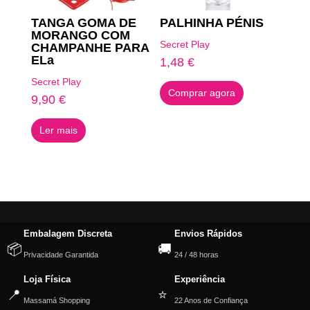
TANGA GOMA DE
PALHINHA PÉNIS
MORANGO COM
Secret Play
CHAMPANHE PARA
ELa
1,48
€
Secret Play
Comprar agora
9,90
€
Ler mais
Embalagem Discreta
Envios Rápidos
📦
🚚
Privacidade Garantida
24 / 48 horas
Loja Física
Experiência
📍
⭐
Massamá Shopping
22 Anos de Confiança