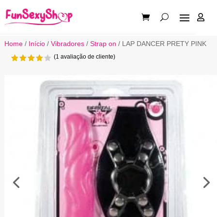

Home
/
Início
/
Vibradores
/
Strap on
/ LAP DANCER PRETY PINK
(
1
avaliação de cliente)
Classi
ficado
com
4.00
em
5 com
base
em
classi
ficação
de
cliente