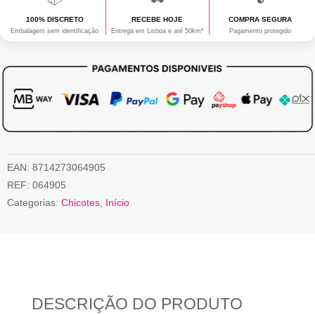
100% DISCRETO
RECEBE HOJE
COMPRA SEGURA
Embalagem sem identificação
Entrega em Lisboa e até 50km*
Pagamento protegido
EAN:
8714273064905
REF:
064905
Categorias:
Chicotes
,
Início
DESCRIÇÃO DO PRODUTO