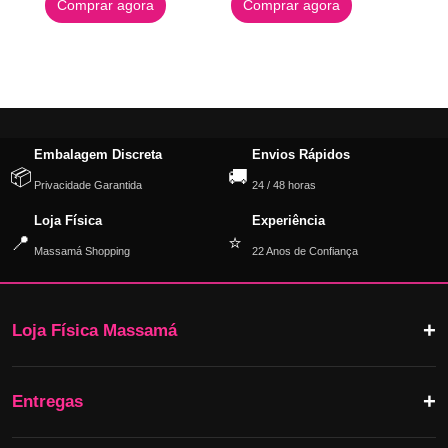
Comprar agora
Comprar agora
Embalagem Discreta
Envios Rápidos
📦
🚚
Privacidade Garantida
24 / 48 horas
Loja Física
Experiência
📍
⭐
Massamá Shopping
22 Anos de Confiança
Loja Física Massamá
Entregas