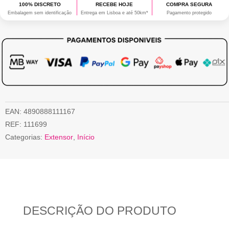
100% DISCRETO
RECEBE HOJE
COMPRA SEGURA
Embalagem sem identificação
Entrega em Lisboa e até 50km*
Pagamento protegido
EAN:
4890888111167
REF:
111699
Categorias:
Extensor
,
Início
DESCRIÇÃO DO PRODUTO