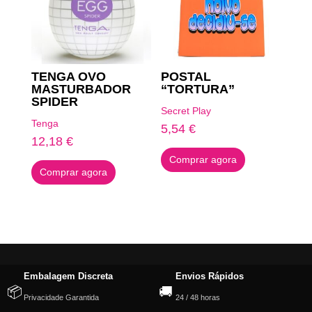
TENGA OVO
POSTAL
MASTURBADOR
“TORTURA”
SPIDER
Secret Play
Tenga
5,54
€
12,18
€
Comprar agora
Comprar agora
Embalagem Discreta
Envios Rápidos
📦
🚚
Privacidade Garantida
24 / 48 horas