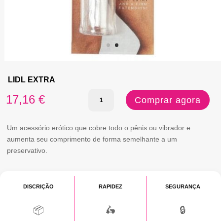
LIDL EXTRA
Quantidade
17,16
€
Comprar agora
de
LIDL
Um acessório erótico que cobre todo o pênis ou vibrador e
aumenta seu comprimento de forma semelhante a um
EXTRA
preservativo.
DISCRIÇÃO
RAPIDEZ
SEGURANÇA
📦
🛵
🔒