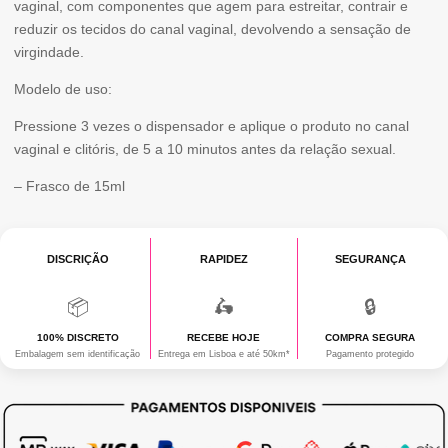
vaginal, com componentes que agem para estreitar, contrair e
VIRGIN-
reduzir os tecidos do canal vaginal, devolvendo a sensação de
GEL
virgindade.
ADSTRINGENTE,
Modelo de uso:
15ML
Pressione 3 vezes o dispensador e aplique o produto no canal
vaginal e clitóris, de 5 a 10 minutos antes da relação sexual.
– Frasco de 15ml
DISCRIÇÃO
RAPIDEZ
SEGURANÇA
📦
🛵
🔒
100% DISCRETO
RECEBE HOJE
COMPRA SEGURA
Embalagem sem identificação
Entrega em Lisboa e até 50km*
Pagamento protegido