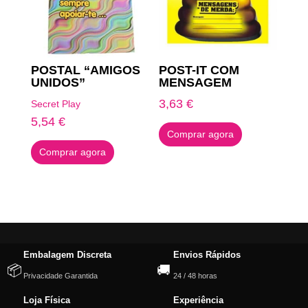
POSTAL “AMIGOS
POST-IT COM
UNIDOS”
MENSAGEM
3,63
€
Secret Play
5,54
€
Comprar agora
Comprar agora
Embalagem Discreta
Envios Rápidos
📦
🚚
Privacidade Garantida
24 / 48 horas
Loja Física
Experiência