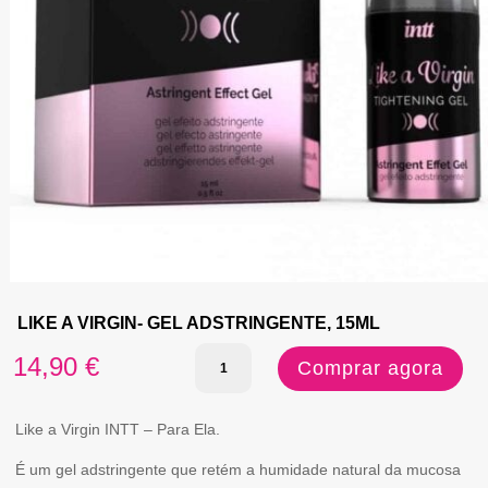
LIKE A VIRGIN- GEL ADSTRINGENTE, 15ML
Quantidade
14,90
€
Comprar agora
de
LIKE
Like a Virgin INTT – Para Ela.
A
É um gel adstringente que retém a humidade natural da mucosa