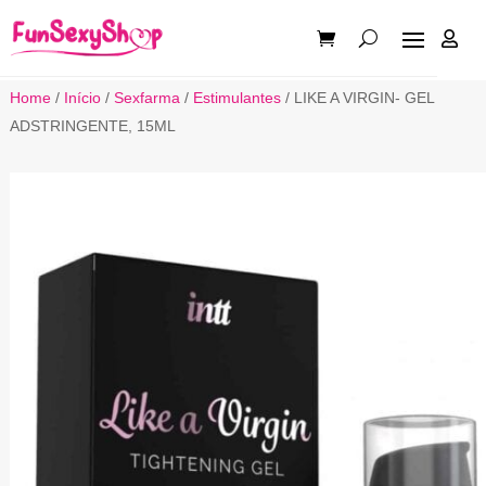

Home
/
Início
/
Sexfarma
/
Estimulantes
/ LIKE A VIRGIN- GEL
ADSTRINGENTE, 15ML