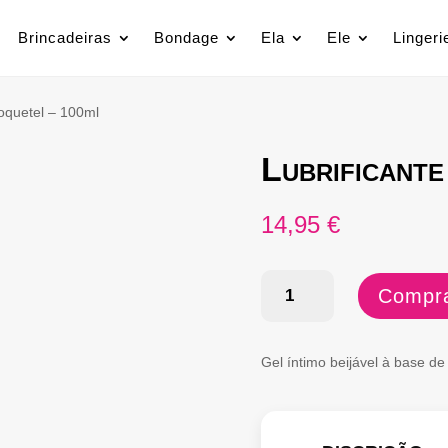
Brincadeiras
Bondage
Ela
Ele
Lingeri
Coquetel – 100ml
Lubrificante
14,95
€
Quantidade
Compra
de
Lubrificante
Gel íntimo beijável à base de
Caipirinha
Coquetel
-