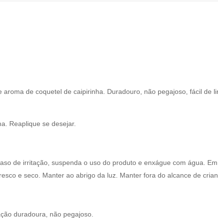
aroma de coquetel de caipirinha. Duradouro, não pegajoso, fácil de li
a. Reaplique se desejar.
m caso de irritação, suspenda o uso do produto e enxágue com água. E
sco e seco. Manter ao abrigo da luz. Manter fora do alcance de crianç
cação duradoura, não pegajoso.