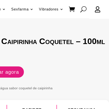

e
Sexfarma
Vibradores
 Caipirinha Coquetel – 100ml
r agora
 água sabor coquetel de caipirinha