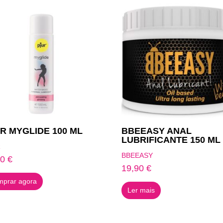
R MYGLIDE 100 ML
BBEEASY ANAL
LUBRIFICANTE 150 ML
R
BBEEASY
90
€
19,90
€
prar agora
Ler mais