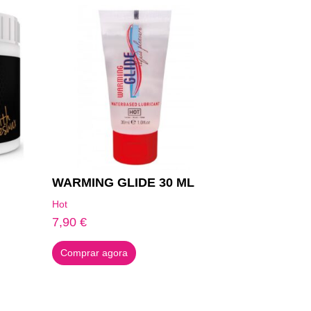
WARMING GLIDE 30 ML
Hot
7,90
€
Comprar agora