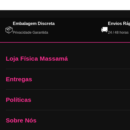
Embalagem Discreta
Envios Rá
📦
🚚
Privacidade Garantida
24 / 48 horas
Loja Física Massamá
Entregas
Políticas
Sobre Nós