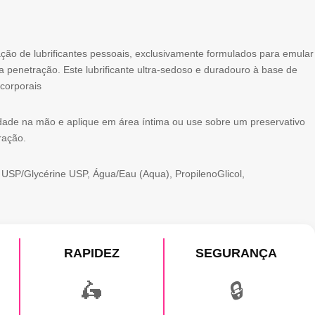
ão de lubrificantes pessoais, exclusivamente formulados para emular
ar a penetração. Este lubrificante ultra-sedoso e duradouro à base de
corporais
ade na mão e aplique em área íntima ou use sobre um preservativo
tração.
a USP/Glycérine USP, Água/Eau (Aqua), PropilenoGlicol,
RAPIDEZ
SEGURANÇA
🛵
🔒