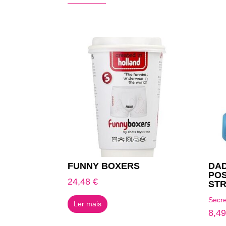
Produtos Relacionados
FUNNY BOXERS
DAD
POS
24,48
€
STR
Secre
Ler mais
8,4