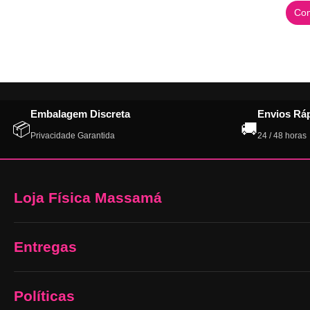
Com
Embalagem Discreta
Envios Rá
📦
🚚
Privacidade Garantida
24 / 48 horas
Loja Física Massamá
Entregas
Políticas