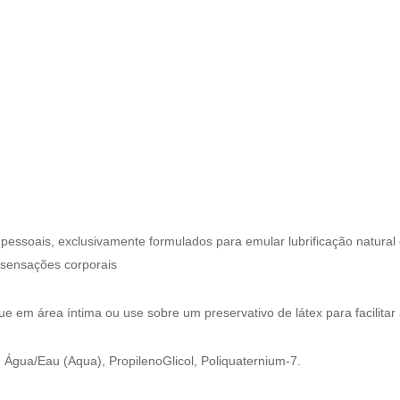
ssoais, exclusivamente formulados para emular lubrificação natural e fa
sensações corporais
 em área íntima ou use sobre um preservativo de látex para facilitar
, Água/Eau (Aqua), PropilenoGlicol, Poliquaternium-7.