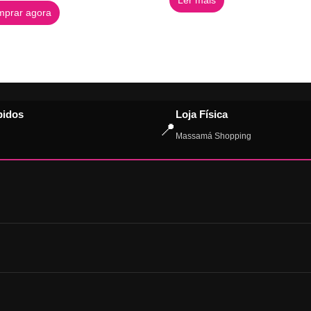
prar agora
pidos
Loja Física
📍
Massamá Shopping