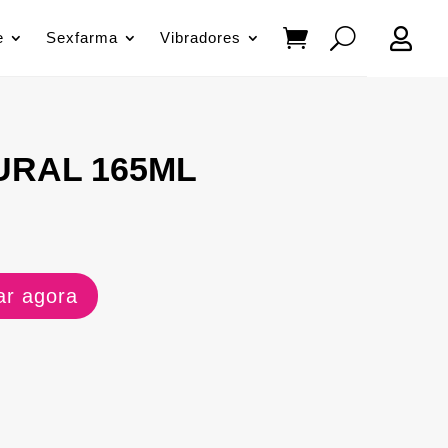

e
Sexfarma
Vibradores
URAL 165ML
r agora