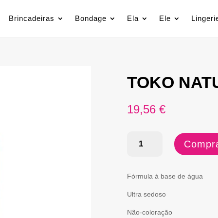
Brincadeiras
Bondage
Ela
Ele
Lingeri
TOKO NAT
19,56
€
Quantidade
Compra
de
TOKO
Fórmula à base de água
NATURAL
Ultra sedoso
165ML
Não-coloração