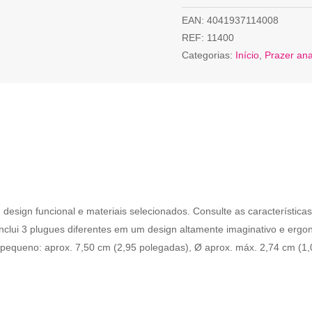
EAN:
4041937114008
REF:
11400
Categorias:
Início
,
Prazer ana
n funcional e materiais selecionados. Consulte as características t
nclui 3 plugues diferentes em um design altamente imaginativo e ergonôm
l pequeno: aprox. 7,50 cm (2,95 polegadas), Ø aprox. máx. 2,74 cm (1