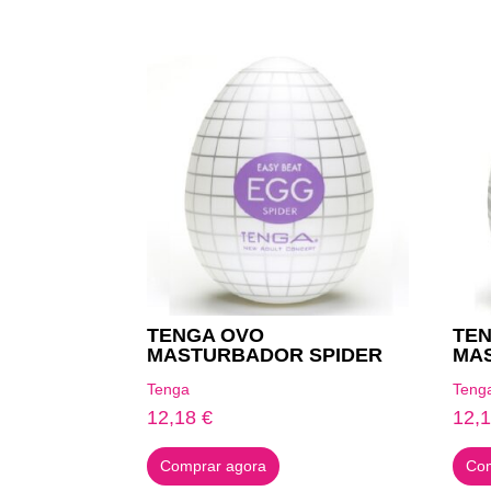
Produtos Relacionados
TENGA OVO
TE
MASTURBADOR SPIDER
MA
Tenga
Teng
12,18
€
12,
Comprar agora
Com