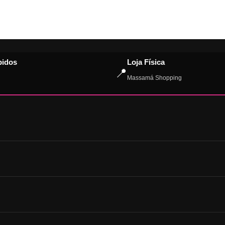
pidos
Loja Física
📍
Massamá Shopping