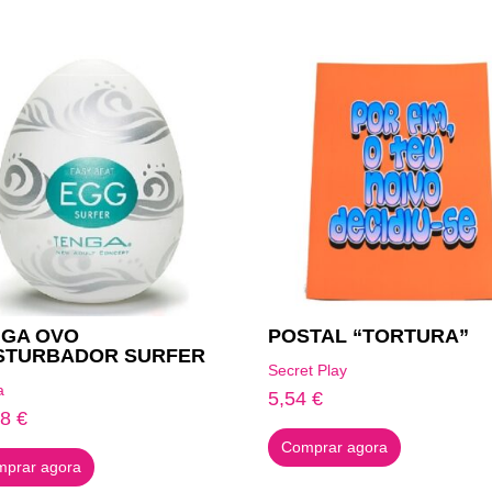
NGA OVO
POSTAL “TORTURA”
STURBADOR SURFER
Secret Play
a
5,54
€
18
€
Comprar agora
prar agora