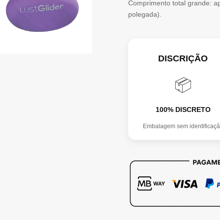
Comprimento total grande: ap
SET
polegada).
DISCRIÇÃO
📦
100% DISCRETO
Embalagem sem identificaç