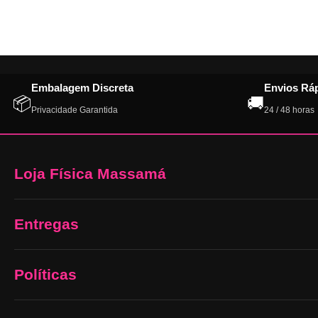
Embalagem Discreta
Envios Rá
📦
🚚
Privacidade Garantida
24 / 48 horas
Loja Física Massamá
Entregas
Políticas