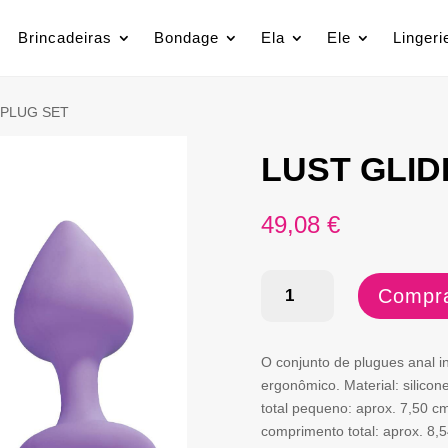
Brincadeiras
Bondage
Ela
Ele
Lingeri
 PLUG SET
LUST GLID
49,08
€
Quantidade
Compra
de
LUST
O conjunto de plugues anal i
GLIDER
ergonômico. Material: silicon
total pequeno: aprox. 7,50 c
CLASSIC
comprimento total: aprox. 8,
PLUG