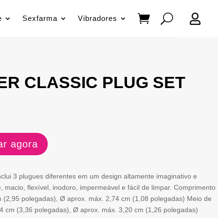

e
Sexfarma
Vibradores
ER CLASSIC PLUG SET
r agora
nclui 3 plugues diferentes em um design altamente imaginativo e
e, macio, flexível, inodoro, impermeável e fácil de limpar. Comprimento
m (2,95 polegadas), Ø aprox. máx. 2,74 cm (1,08 polegadas) Meio de
54 cm (3,36 polegadas), Ø aprox. máx. 3,20 cm (1,26 polegadas)