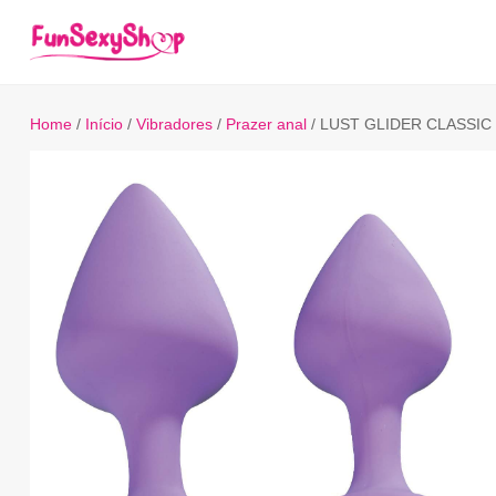
Home
/
Início
/
Vibradores
/
Prazer anal
/ LUST GLIDER CLASSIC